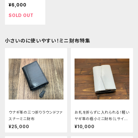
ダー
¥6,000
SOLD OUT
小さいのに使いやすい！ミニ財布特集
ウナギ革の三つ折りラウンドファ
お札を折らずに入れられる！軽い
スナーミニ財布
ヤギ革の極小ミニ財布（Lサイ
ズ）
¥25,000
¥10,000