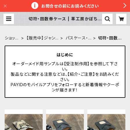
お問合せの前にお読みください
切符・回数券ケース | 革工房かぼちゃ
へっず
ショップ
【販売中】ジャン
パスケース・
切符・回数券
TOP
ルから探す
定期入れ
ケース
はじめに
オーダーメイド用サンプルは【受注制作用】を参照して下さ
い。
製品などに関する注意などは、【紹介・ご注意】をお読みくだ
さい。
PAYIDのモバイルアプリをフォローすると新着情報やクーポ
ンが届きます！