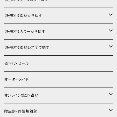
ミニ財布
名刺入れ・定期入れ
カードケース・名刺入れ
【販売中】素材から探す
ハーフ・二つ折り財布
カードケース・名刺入れ
カードケース
ミニチュア・雑貨
パスケース・定期入れ
牛革
【販売中】カラーから探す
ミドル財布
パスケース・定期入れ
レギュラー名刺入れ
ミニチュア
パスケース
牛ヌメ
キーケース・キーホルダー
財布・小銭入れ
豚革
ナチュラル（染色なし）
【販売中】素材レア度で探す
ロング・長財布
ミニチュアトランク型名刺入れ
雑貨
切符・回数券ケース
その他牛革
キーケース
ミニ財布
豚ヌメ
その他革小物
キーケース・キーホルダー
ヤギ革
白系
★★☆☆☆☆ 流通数、人気あり
値下げ・セール
小銭入れ
宝箱型名刺入れ
フェティッシュ系小物
キーホルダー
二つ折り・ハーフ財布
豚スエード
コンドームケース
キーケース
ヤギヌメ
タロットカードケース
その他ケース
羊革
黒系
★★★☆☆☆ 流通数少ない
オーダーメイド
通帳ケース
辞書型名刺入れ
ミドル財布
その他豚革
チュッパチャップスホルダー
キーホルダー
その他ヤギ革
ペンケース
もむのふの爬虫類グッズ屋さん
ミニチュア・雑貨
馬革
茶系
★★★★☆☆ 希少素材、高価
オンライン鑑定・占い
ビジネスバッグ型名刺入れ
ロング・長財布
お饅頭ポーチ
ようかんホルダー
お名前カード
ミニチュアブーツ
馬ヌメ
その他革小物
バッファロー革
こげ茶系
★★★★★☆ かなりレア素材、高価！
タロット占い
爬虫類・両性類雑貨