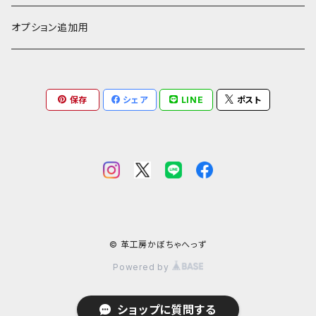
小銭入れ
印鑑ケース
ミニチュアキャスケット
コードバン
ソフトレザーポーチ
パッチワーク・つぎはぎ
駱駝革
赤系
★★★★★★ 最高ランク激レア高額素材！
ルーン占い
アイテムジャンルから探す
オプション追加用
一万円以下の財布
通帳ケース
ミニチュアライダースジャケット
その他馬革
ダイストレー
シール・ステッカー
カービング
ヘビ革
ピンク系
種類から探す
コンドームケース
保存
シェア
LINE
ポスト
ミニチュア革の鎧
マグネット
ダイヤモンドパイソン
フトアゴヒゲトカゲ
金運アップ
ワニ革
青系
ミニチュア革の盾
財布
モラレスパイソン
ヒョウモントカゲモドキ（レオパ）
クロコダイル（腹）
タロットカードケース
カエル革
ネイビー系
フェティッシュ系小物
お名前カード
アフリカパイソン
バジェットガエル
クロコダイル（背）
つぎはぎ
呪物
オーストリッチ・ダチョウ革
緑系
ハーネス
パイソン
コーンスネーク
クロコダイルテール
カエル革
ブードゥードール
オーストリッチ
ルーン
魚革
紫系
© 革工房かぼちゃへっず
Powered by
その他ヘビ
ボールパイソン
カイマン（腹）
オーストレッグ
ルーンポーチ
シャーク・サメ革
フェチ系グッズ
リザード・トカゲ革
ベージュ系
ショップに質問する
ウミヘビ
ニホンヤモリ
カイマン（背）