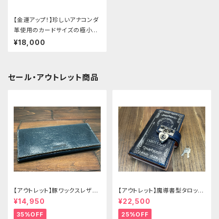
【金運アップ！】珍しいアナコンダ
革使用のカードサイズの極小ミ
ニ財布
¥18,000
セール・アウトレット商品
【アウトレット】豚ワックスレザー
【アウトレット】魔導書型タロット
のかぶせタイプの紳士長財布
カードケース Grimoire 青の書
¥14,950
¥22,500
35%OFF
25%OFF