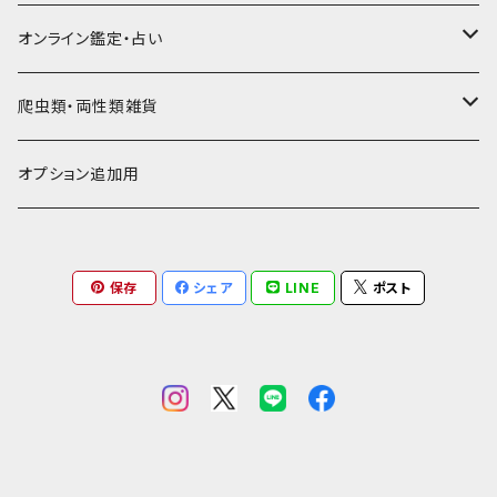
通帳ケース
辞書型名刺入れ
ミドル財布
その他豚革
チュッパチャップスホルダー
キーホルダー
その他ヤギ革
ペンケース
もむのふの爬虫類グッズ屋さん
ミニチュア・雑貨
馬革
茶系
★★★★☆☆ 希少素材、高価
オンライン鑑定・占い
ビジネスバッグ型名刺入れ
ロング・長財布
お饅頭ポーチ
ようかんホルダー
お名前カード
ミニチュアブーツ
馬ヌメ
その他革小物
バッファロー革
こげ茶系
★★★★★☆ かなりレア素材、高価！
タロット占い
爬虫類・両性類雑貨
小銭入れ
印鑑ケース
ミニチュアキャスケット
コードバン
ソフトレザーポーチ
パッチワーク・つぎはぎ
駱駝革
赤系
★★★★★★ 最高ランク激レア高額素材！
ルーン占い
アイテムジャンルから探す
オプション追加用
一万円以下の財布
通帳ケース
ミニチュアライダースジャケット
その他馬革
ダイストレー
シール・ステッカー
カービング
ヘビ革
ピンク系
種類から探す
コンドームケース
保存
シェア
LINE
ポスト
ミニチュア革の鎧
マグネット
ダイヤモンドパイソン
フトアゴヒゲトカゲ
金運アップ
ワニ革
青系
ミニチュア革の盾
財布
モラレスパイソン
ヒョウモントカゲモドキ（レオパ）
クロコダイル（腹）
タロットカードケース
カエル革
ネイビー系
フェティッシュ系小物
お名前カード
アフリカパイソン
バジェットガエル
クロコダイル（背）
つぎはぎ
呪物
オーストリッチ・ダチョウ革
緑系
ハーネス
パイソン
コーンスネーク