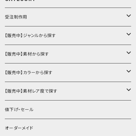
受注制作用
財布・小銭入れ
【販売中】ジャンルから探す
ミニ財布
名刺入れ・定期入れ
カードケース・名刺入れ
【販売中】素材から探す
ハーフ・二つ折り財布
カードケース・名刺入れ
カードケース
ミニチュア・雑貨
パスケース・定期入れ
牛革
【販売中】カラーから探す
ミドル財布
パスケース・定期入れ
レギュラー名刺入れ
ミニチュア
パスケース
牛ヌメ
キーケース・キーホルダー
財布・小銭入れ
豚革
ナチュラル（染色なし）
【販売中】素材レア度で探す
ロング・長財布
ミニチュアトランク型名刺入れ
雑貨
切符・回数券ケース
その他牛革
キーケース
ミニ財布
豚ヌメ
その他革小物
キーケース・キーホルダー
ヤギ革
白系
★★☆☆☆☆ 流通数、人気あり
値下げ・セール
小銭入れ
宝箱型名刺入れ
フェティッシュ系小物
キーホルダー
二つ折り・ハーフ財布
豚スエード
コンドームケース
キーケース
ヤギヌメ
タロットカードケース
その他ケース
羊革
黒系
★★★☆☆☆ 流通数少ない
オーダーメイド