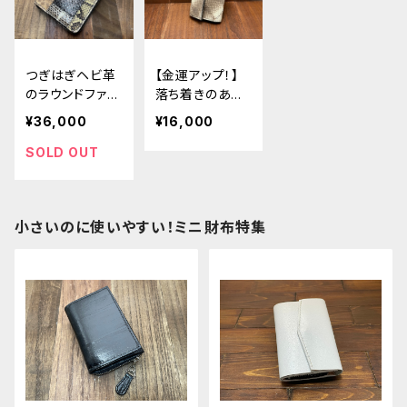
つぎはぎヘビ革
【金運アップ！】
のラウンドファス
落ち着きのある
ナー二つ折り財
ウミヘビ革使用
¥36,000
¥16,000
布（縦型）
のカードサイズ
の極小ミニ財布
SOLD OUT
小さいのに使いやすい！ミニ財布特集