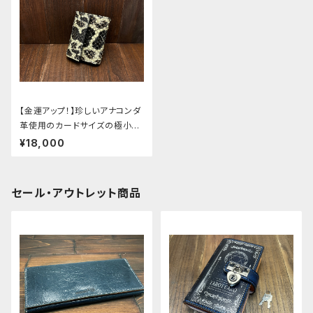
【金運アップ！】珍しいアナコンダ
革使用のカードサイズの極小ミ
ニ財布
¥18,000
セール・アウトレット商品