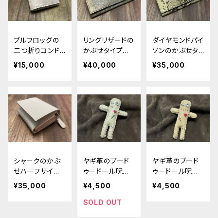
ブルフロッグの
リングリザードの
ダイヤモンドパイ
二つ折りコンド
かぶせタイプの
ソンのかぶせタ
ームケース ver.
紳士長財布ver.
イプの紳士長財
¥15,000
¥40,000
¥35,000
2
2
布ver.2
シャークのかぶ
ヤギ革のブード
ヤギ革のブード
せハーフサイズ
ゥードール呪物
ゥードール呪物
ウォレット
くん（艶）
くん（マット）
¥35,000
¥4,500
¥4,500
SOLD OUT