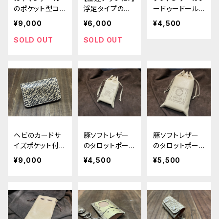
のポケット型コン
浮足タイプの薄
ードゥードール
ドームケース ve
型がま口お札入
呪物くん（バリエ
¥9,000
¥6,000
¥4,500
r.2
れ
ーションあり）
SOLD OUT
SOLD OUT
ヘビのカードサ
豚ソフトレザー
豚ソフトレザー
イズポケット付き
のタロットポー
のタロットポー
小銭入れ
チSサイズ各種
チMLサイズ各種
¥9,000
¥4,500
¥5,500