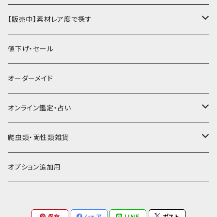
ミドル財布
パスケース・定期入れ
レギュラー名刺入れ
ミニチュア
パスケース
牛ヌメ
キーケース・キーホルダー
財布・小銭入れ
豚革
ナチュラル（染色なし）
【販売中】素材レア度で探す
ロング・長財布
ミニチュアトランク型名刺入れ
雑貨
切符・回数券ケース
その他牛革
キーケース
ミニ財布
豚ヌメ
その他革小物
キーケース・キーホルダー
ヤギ革
白系
★★☆☆☆☆ 流通数、人気あり
値下げ・セール
小銭入れ
宝箱型名刺入れ
フェティッシュ系小物
キーホルダー
二つ折り・ハーフ財布
豚スエード
コンドームケース
キーケース
ヤギヌメ
タロットカードケース
その他ケース
羊革
黒系
★★★☆☆☆ 流通数少ない
オーダーメイド
通帳ケース
辞書型名刺入れ
ミドル財布
その他豚革
チュッパチャップスホルダー
キーホルダー
その他ヤギ革
ペンケース
もむのふの爬虫類グッズ屋さん
ミニチュア・雑貨
馬革
茶系
★★★★☆☆ 希少素材、高価
オンライン鑑定・占い
ビジネスバッグ型名刺入れ
ロング・長財布
お饅頭ポーチ
ようかんホルダー
お名前カード
ミニチュアブーツ
馬ヌメ
その他革小物
バッファロー革
こげ茶系
★★★★★☆ かなりレア素材、高価！
タロット占い
爬虫類・両性類雑貨
小銭入れ
印鑑ケース
ミニチュアキャスケット
コードバン
ソフトレザーポーチ
パッチワーク・つぎはぎ
駱駝革
赤系
★★★★★★ 最高ランク激レア高額素材！
ルーン占い
アイテムジャンルから探す
オプション追加用
一万円以下の財布
通帳ケース
ミニチュアライダースジャケット
その他馬革
ダイストレー
シール・ステッカー
カービング
ヘビ革
ピンク系
種類から探す
コンドームケース
保存
シェア
LINE
ポスト