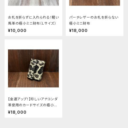
お札を折らずに入れられる！軽い
パーチレザーのお札を折らない
馬革の極小ミニ財布（Lサイズ）
極小ミニ財布
¥10,000
¥18,000
【金運アップ！】珍しいアナコンダ
革使用のカードサイズの極小ミ
ニ財布
¥18,000