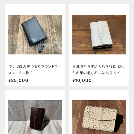
ウナギ革の三つ折りラウンドファ
お札を折らずに入れられる！軽い
スナーミニ財布
ヤギ革の極小ミニ財布（Lサイ
ズ）
¥25,000
¥10,000