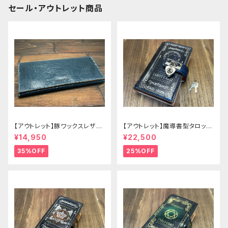
セール・アウトレット商品
【アウトレット】豚ワックスレザー
【アウトレット】魔導書型タロット
のかぶせタイプの紳士長財布
カードケース Grimoire 青の書
¥14,950
¥22,500
35%OFF
25%OFF