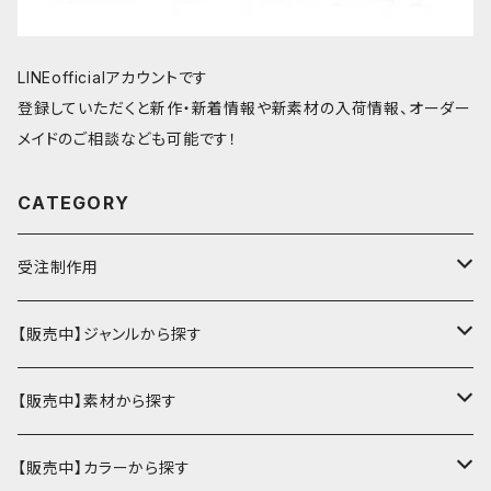
LINEofficialアカウントです
登録していただくと新作・新着情報や新素材の入荷情報、オーダー
メイドのご相談なども可能です！
CATEGORY
受注制作用
財布・小銭入れ
【販売中】ジャンルから探す
ミニ財布
名刺入れ・定期入れ
カードケース・名刺入れ
【販売中】素材から探す
ハーフ・二つ折り財布
カードケース・名刺入れ
カードケース
ミニチュア・雑貨
パスケース・定期入れ
牛革
【販売中】カラーから探す