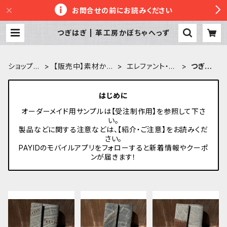
お問合せの前にお読みください
つぎはぎ | 革工房かぼちゃへっず
ショップT
【販売中】素材から
エレファント・ゾ
つぎは
OP
探す
ウ革
ぎ
はじめに
オーダーメイド用サンプルは【受注制作用】を参照して下さ
い。
製品などに関する注意などは、【紹介・ご注意】をお読みくだ
さい。
PAYIDのモバイルアプリをフォローすると新着情報やクーポ
ンが届きます！