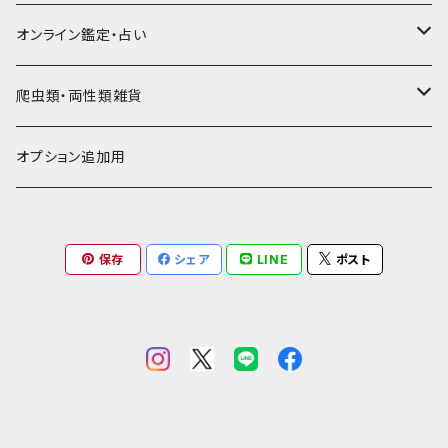
通帳ケース
辞書型名刺入れ
ミドル財布
その他豚革
チュッパチャップスホルダー
キーホルダー
その他ヤギ革
ペンケース
もむのふの爬虫類グッズ屋さん
ミニチュア・雑貨
馬革
茶系
★★★★☆☆ 希少素材、高価
オンライン鑑定・占い
ビジネスバッグ型名刺入れ
ロング・長財布
お饅頭ポーチ
ようかんホルダー
お名前カード
ミニチュアブーツ
馬ヌメ
その他革小物
バッファロー革
こげ茶系
★★★★★☆ かなりレア素材、高価！
タロット占い
爬虫類・両性類雑貨
小銭入れ
印鑑ケース
ミニチュアキャスケット
コードバン
ソフトレザーポーチ
パッチワーク・つぎはぎ
駱駝革
赤系
★★★★★★ 最高ランク激レア高額素材！
ルーン占い
アイテムジャンルから探す
オプション追加用
一万円以下の財布
通帳ケース
ミニチュアライダースジャケット
その他馬革
ダイストレー
シール・ステッカー
カービング
ヘビ革
ピンク系
種類から探す
コンドームケース
保存
シェア
LINE
ポスト
ミニチュア革の鎧
マグネット
ダイヤモンドパイソン
フトアゴヒゲトカゲ
金運アップ
ワニ革
青系
ミニチュア革の盾
財布
モラレスパイソン
ヒョウモントカゲモドキ（レオパ）
クロコダイル（腹）
タロットカードケース
カエル革
ネイビー系
フェティッシュ系小物
お名前カード
アフリカパイソン
バジェットガエル
クロコダイル（背）
つぎはぎ
呪物
オーストリッチ・ダチョウ革
緑系
ハーネス
パイソン
コーンスネーク