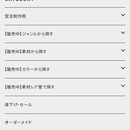
受注制作用
財布・小銭入れ
【販売中】ジャンルから探す
ミニ財布
名刺入れ・定期入れ
カードケース・名刺入れ
【販売中】素材から探す
ハーフ・二つ折り財布
カードケース・名刺入れ
カードケース
ミニチュア・雑貨
パスケース・定期入れ
牛革
【販売中】カラーから探す
ミドル財布
パスケース・定期入れ
レギュラー名刺入れ
ミニチュア
パスケース
牛ヌメ
キーケース・キーホルダー
財布・小銭入れ
豚革
ナチュラル（染色なし）
【販売中】素材レア度で探す
ロング・長財布
ミニチュアトランク型名刺入れ
雑貨
切符・回数券ケース
その他牛革
キーケース
ミニ財布
豚ヌメ
その他革小物
キーケース・キーホルダー
ヤギ革
白系
★★☆☆☆☆ 流通数、人気あり
値下げ・セール
小銭入れ
宝箱型名刺入れ
フェティッシュ系小物
キーホルダー
二つ折り・ハーフ財布
豚スエード
コンドームケース
キーケース
ヤギヌメ
タロットカードケース
その他ケース
羊革
黒系
★★★☆☆☆ 流通数少ない
オーダーメイド