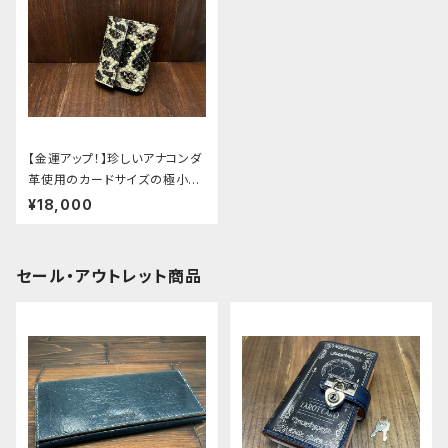
【金運アップ！】珍しいアナコンダ
革使用のカードサイズの極小ミ
ニ財布
¥18,000
セール・アウトレット商品