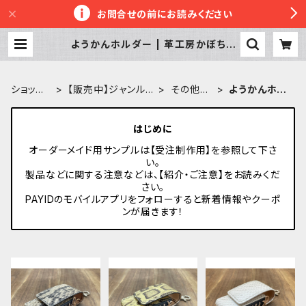
お問合せの前にお読みください
ようかんホルダー | 革工房かぼちゃ
へっず
ショップ
【販売中】ジャンル
その他ケ
ようかんホル
TOP
から探す
ース
ダー
はじめに
オーダーメイド用サンプルは【受注制作用】を参照して下さ
い。
製品などに関する注意などは、【紹介・ご注意】をお読みくだ
さい。
PAYIDのモバイルアプリをフォローすると新着情報やクーポ
ンが届きます！