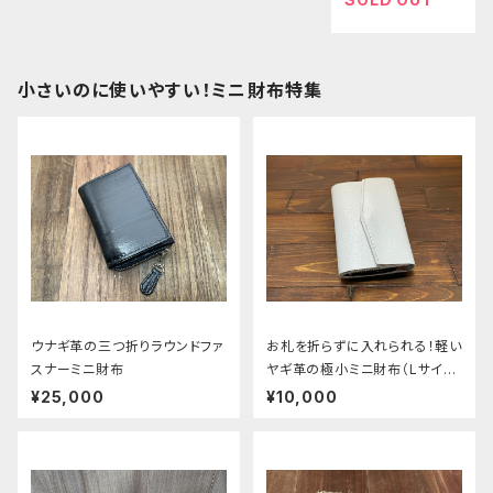
小さいのに使いやすい！ミニ財布特集
ウナギ革の三つ折りラウンドファ
お札を折らずに入れられる！軽い
スナーミニ財布
ヤギ革の極小ミニ財布（Lサイ
ズ）
¥25,000
¥10,000