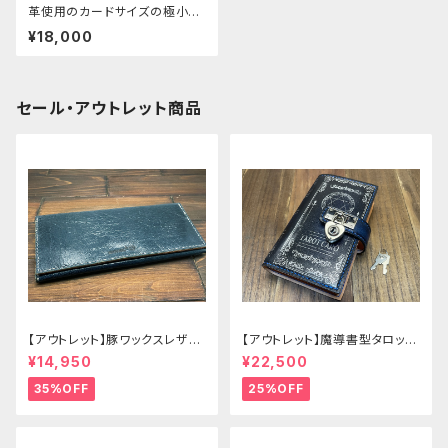
革使用のカードサイズの極小ミ
ニ財布
¥18,000
セール・アウトレット商品
【アウトレット】豚ワックスレザー
【アウトレット】魔導書型タロット
のかぶせタイプの紳士長財布
カードケース Grimoire 青の書
¥14,950
¥22,500
35%OFF
25%OFF