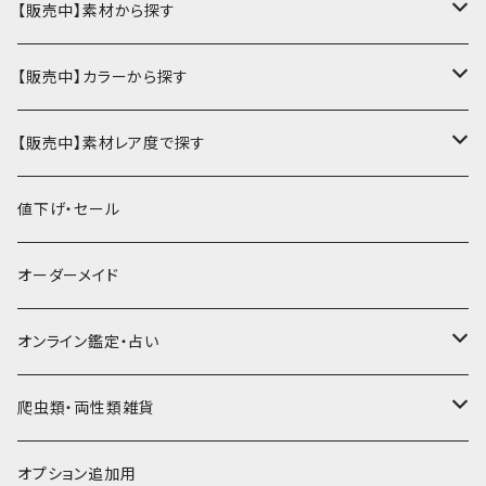
ミニ財布
名刺入れ・定期入れ
カードケース・名刺入れ
【販売中】素材から探す
ハーフ・二つ折り財布
カードケース・名刺入れ
カードケース
ミニチュア・雑貨
パスケース・定期入れ
牛革
【販売中】カラーから探す
ミドル財布
パスケース・定期入れ
レギュラー名刺入れ
ミニチュア
パスケース
牛ヌメ
キーケース・キーホルダー
財布・小銭入れ
豚革
ナチュラル（染色なし）
【販売中】素材レア度で探す
ロング・長財布
ミニチュアトランク型名刺入れ
雑貨
切符・回数券ケース
その他牛革
キーケース
ミニ財布
豚ヌメ
その他革小物
キーケース・キーホルダー
ヤギ革
白系
★★☆☆☆☆ 流通数、人気あり
値下げ・セール
小銭入れ
宝箱型名刺入れ
フェティッシュ系小物
キーホルダー
二つ折り・ハーフ財布
豚スエード
コンドームケース
キーケース
ヤギヌメ
タロットカードケース
その他ケース
羊革
黒系
★★★☆☆☆ 流通数少ない
オーダーメイド
通帳ケース
辞書型名刺入れ
ミドル財布
その他豚革
チュッパチャップスホルダー
キーホルダー
その他ヤギ革
ペンケース
もむのふの爬虫類グッズ屋さん
ミニチュア・雑貨
馬革
茶系
★★★★☆☆ 希少素材、高価
オンライン鑑定・占い
ビジネスバッグ型名刺入れ
ロング・長財布
お饅頭ポーチ
ようかんホルダー
お名前カード
ミニチュアブーツ
馬ヌメ
その他革小物
バッファロー革
こげ茶系
★★★★★☆ かなりレア素材、高価！
タロット占い
爬虫類・両性類雑貨
小銭入れ
印鑑ケース
ミニチュアキャスケット
コードバン
ソフトレザーポーチ
パッチワーク・つぎはぎ
駱駝革
赤系
★★★★★★ 最高ランク激レア高額素材！
ルーン占い
アイテムジャンルから探す
オプション追加用