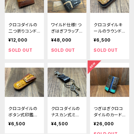
クロコダイルの
ワイルド仕様！つ
クロコダイルキ
二つ折りコンド
ぎはぎフラップ
ールのラウンドフ
ームケース ver.
付きミドルウォレ
ァスナー印鑑ケ
¥12,000
¥48,000
¥6,500
1
ット【クロコダイ
ース
ル】
SOLD OUT
SOLD OUT
SOLD OUT
クロコダイルの
クロコダイルの
つぎはぎクロコ
ボタン式印鑑ケ
ナスカン式ミニ
ダイルのカード
ース
キーホルダー
サイズ極小ミニ
¥6,500
¥4,500
¥26,000
財布
SOLD OUT