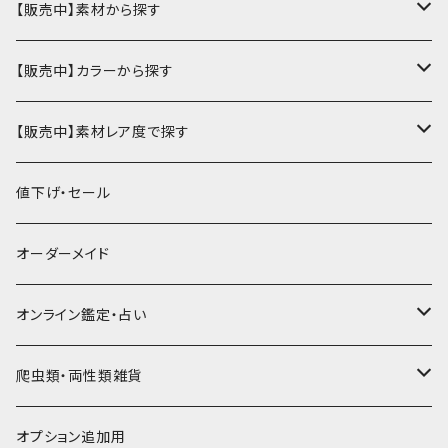
ミニ財布
名刺入れ・定期入れ
カードケース・名刺入れ
【販売中】素材から探す
ハーフ・二つ折り財布
カードケース・名刺入れ
カードケース
ミニチュア・雑貨
パスケース・定期入れ
牛革
【販売中】カラーから探す
ミドル財布
パスケース・定期入れ
レギュラー名刺入れ
ミニチュア
パスケース
牛ヌメ
キーケース・キーホルダー
財布・小銭入れ
豚革
ナチュラル（染色なし）
【販売中】素材レア度で探す
ロング・長財布
ミニチュアトランク型名刺入れ
雑貨
切符・回数券ケース
その他牛革
キーケース
ミニ財布
豚ヌメ
その他革小物
キーケース・キーホルダー
ヤギ革
白系
★★☆☆☆☆ 流通数、人気あり
値下げ・セール
小銭入れ
宝箱型名刺入れ
フェティッシュ系小物
キーホルダー
二つ折り・ハーフ財布
豚スエード
コンドームケース
キーケース
ヤギヌメ
タロットカードケース
その他ケース
羊革
黒系
★★★☆☆☆ 流通数少ない
オーダーメイド
通帳ケース
辞書型名刺入れ
ミドル財布
その他豚革
チュッパチャップスホルダー
キーホルダー
その他ヤギ革
ペンケース
もむのふの爬虫類グッズ屋さん
ミニチュア・雑貨
馬革
茶系
★★★★☆☆ 希少素材、高価
オンライン鑑定・占い
ビジネスバッグ型名刺入れ
ロング・長財布
お饅頭ポーチ
ようかんホルダー
お名前カード
ミニチュアブーツ
馬ヌメ
その他革小物
バッファロー革
こげ茶系
★★★★★☆ かなりレア素材、高価！
タロット占い
爬虫類・両性類雑貨
小銭入れ
印鑑ケース
ミニチュアキャスケット
コードバン
ソフトレザーポーチ
パッチワーク・つぎはぎ
駱駝革
赤系
★★★★★★ 最高ランク激レア高額素材！
ルーン占い
アイテムジャンルから探す
オプション追加用