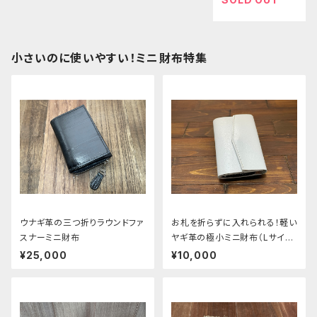
小さいのに使いやすい！ミニ財布特集
ウナギ革の三つ折りラウンドファ
お札を折らずに入れられる！軽い
スナーミニ財布
ヤギ革の極小ミニ財布（Lサイ
ズ）
¥25,000
¥10,000