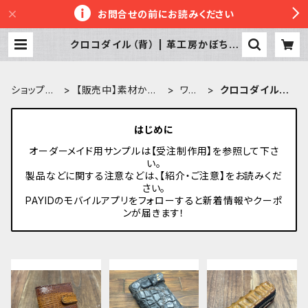
お問合せの前にお読みください
クロコダイル（背） | 革工房かぼちゃ
へっず
ショップT
【販売中】素材から
ワニ
クロコダイル
OP
探す
革
（背）
はじめに
オーダーメイド用サンプルは【受注制作用】を参照して下さ
い。
製品などに関する注意などは、【紹介・ご注意】をお読みくだ
さい。
PAYIDのモバイルアプリをフォローすると新着情報やクーポ
ンが届きます！