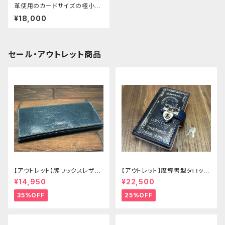
革使用のカードサイズの極小ミ
ニ財布
¥18,000
セール・アウトレット商品
【アウトレット】豚ワックスレザー
【アウトレット】魔導書型タロット
のかぶせタイプの紳士長財布
カードケース Grimoire 青の書
¥14,950
¥22,500
35%OFF
25%OFF