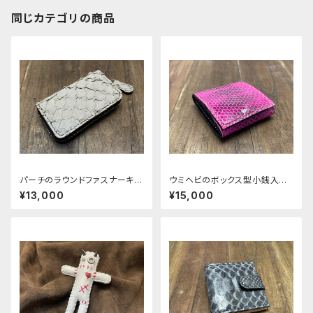
同じカテゴリの商品
パーチのラウンドファスナーキー
ウミヘビのボックス型小銭入れ
ケース
typeＡ
¥13,000
¥15,000