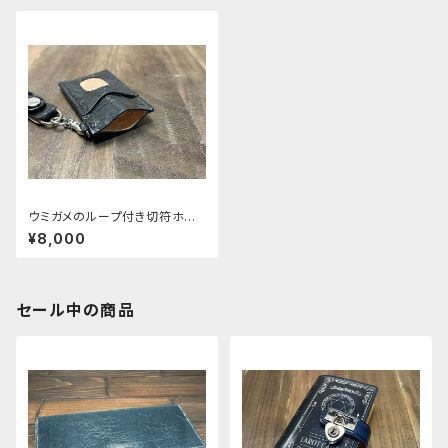
ウミガメのループ付き切符ホル
ダー
¥8,000
セール中の商品