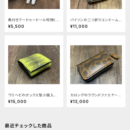
角付きブードゥードール呪物く
パイソンの二つ折りコンドームケ
ん 白マガツヒ
ース ver.2
¥5,500
¥11,000
ウミヘビのボックス型小銭入れ
カロングのラウンドファスナーキ
typeＡ
ーケース
¥15,000
¥13,000
最近チェックした商品