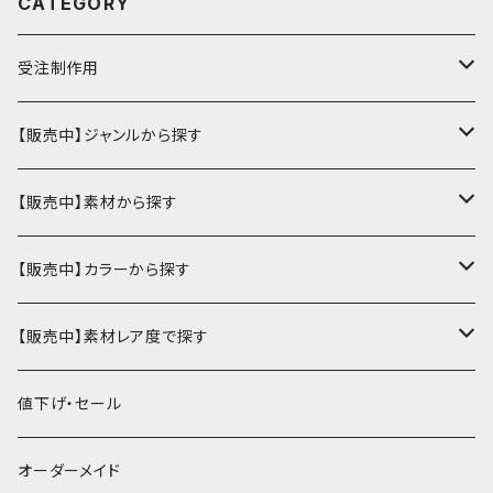
CATEGORY
受注制作用
財布・小銭入れ
【販売中】ジャンルから探す
ミニ財布
名刺入れ・定期入れ
カードケース・名刺入れ
【販売中】素材から探す
ハーフ・二つ折り財布
カードケース・名刺入れ
カードケース
ミニチュア・雑貨
パスケース・定期入れ
牛革
【販売中】カラーから探す
ミドル財布
パスケース・定期入れ
レギュラー名刺入れ
ミニチュア
パスケース
牛ヌメ
キーケース・キーホルダー
財布・小銭入れ
豚革
ナチュラル（染色なし）
【販売中】素材レア度で探す
ロング・長財布
ミニチュアトランク型名刺入れ
雑貨
切符・回数券ケース
その他牛革
キーケース
ミニ財布
豚ヌメ
その他革小物
キーケース・キーホルダー
ヤギ革
白系
★★☆☆☆☆ 流通数、人気あり
値下げ・セール
小銭入れ
宝箱型名刺入れ
フェティッシュ系小物
キーホルダー
二つ折り・ハーフ財布
豚スエード
コンドームケース
キーケース
ヤギヌメ
タロットカードケース
その他ケース
羊革
黒系
★★★☆☆☆ 流通数少ない
オーダーメイド