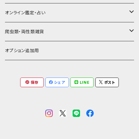
通帳ケース
辞書型名刺入れ
ミドル財布
その他豚革
チュッパチャップスホルダー
キーホルダー
その他ヤギ革
ペンケース
もむのふの爬虫類グッズ屋さん
ミニチュア・雑貨
馬革
茶系
★★★★☆☆ 希少素材、高価
オンライン鑑定・占い
ビジネスバッグ型名刺入れ
ロング・長財布
お饅頭ポーチ
ようかんホルダー
お名前カード
ミニチュアブーツ
馬ヌメ
その他革小物
バッファロー革
こげ茶系
★★★★★☆ かなりレア素材、高価！
タロット占い
爬虫類・両性類雑貨
小銭入れ
印鑑ケース
ミニチュアキャスケット
コードバン
ソフトレザーポーチ
パッチワーク・つぎはぎ
駱駝革
赤系
★★★★★★ 最高ランク激レア高額素材！
ルーン占い
アイテムジャンルから探す
オプション追加用
一万円以下の財布
通帳ケース
ミニチュアライダースジャケット
その他馬革
ダイストレー
シール・ステッカー
カービング
ヘビ革
ピンク系
種類から探す
コンドームケース
保存
シェア
LINE
ポスト
ミニチュア革の鎧
マグネット
ダイヤモンドパイソン
フトアゴヒゲトカゲ
金運アップ
ワニ革
青系
ミニチュア革の盾
財布
モラレスパイソン
ヒョウモントカゲモドキ（レオパ）
クロコダイル（腹）
タロットカードケース
カエル革
ネイビー系
フェティッシュ系小物
お名前カード
アフリカパイソン
バジェットガエル
クロコダイル（背）
つぎはぎ
呪物
オーストリッチ・ダチョウ革
緑系
ハーネス