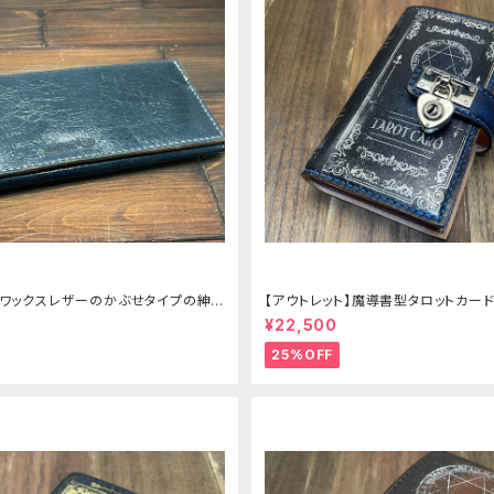
豚ワックスレザーのかぶせタイプの紳士
【アウトレット】魔導書型タロットカードケー
e 青の書
¥22,500
25%OFF