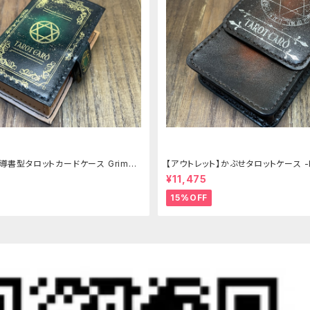
導書型タロットカードケース Grimoir
【アウトレット】かぶせタロットケース -H
クブラウン
¥11,475
15%OFF