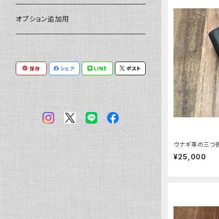
小銭入れ
印鑑ケース
ミニチュアキャスケット
コードバン
ソフトレザーポーチ
パッチワーク・つぎはぎ
駱駝革
赤系
★★★★★★ 最高ランク激レア高額
ルーン占い
アイテムジャンルから探す
オプション追加用
素材！
一万円以下の財布
通帳ケース
ミニチュアライダースジャケット
その他馬革
ダイストレー
シール・ステッカー
カービング
ヘビ革
ピンク系
種類から探す
コンドームケース
保存
シェア
LINE
ポスト
ミニチュア革の鎧
マグネット
ダイヤモンドパイソン
フトアゴヒゲトカゲ
金運アップ
ワニ革
青系
ミニチュア革の盾
財布
モラレスパイソン
ヒョウモントカゲモドキ（レオパ）
クロコダイル（腹）
タロットカードケース
カエル革
ネイビー系
フェティッシュ系小物
お名前カード
アフリカパイソン
バジェットガエル
クロコダイル（背）
つぎはぎ
呪物
オーストリッチ・ダチョウ革
緑系
ウナギ革の三つ
¥25,000
ハーネス
パイソン
コーンスネーク
クロコダイルテール
カエル革
ブードゥードール
オーストリッチ
ルーン
魚革
紫系
その他ヘビ
ボールパイソン
カイマン（腹）
オーストレッグ
ルーンポーチ
シャーク・サメ革
フェチ系グッズ
リザード・トカゲ革
ベージュ系
ウミヘビ
ニホンヤモリ
カイマン（背）