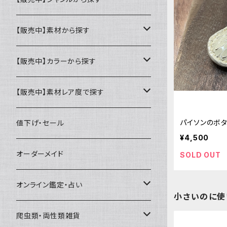
ミニ財布
名刺入れ・定期入れ
カードケース・名刺入れ
【販売中】素材から探す
ハーフ・二つ折り財布
カードケース・名刺入れ
カードケース
ミニチュア・雑貨
パスケース・定期入れ
牛革
【販売中】カラーから探す
ミドル財布
パスケース・定期入れ
レギュラー名刺入れ
ミニチュア
パスケース
牛ヌメ
キーケース・キーホルダー
財布・小銭入れ
豚革
ナチュラル（染色なし）
【販売中】素材レア度で探す
ロング・長財布
ミニチュアトランク型名刺入れ
雑貨
切符・回数券ケース
その他牛革
キーケース
ミニ財布
豚ヌメ
その他革小物
キーケース・キーホルダー
ヤギ革
白系
★★☆☆☆☆ 流通数、人気あり
パイソンのボ
値下げ・セール
¥4,500
小銭入れ
宝箱型名刺入れ
フェティッシュ系小物
キーホルダー
二つ折り・ハーフ財布
豚スエード
コンドームケース
キーケース
ヤギヌメ
タロットカードケース
その他ケース
羊革
黒系
★★★☆☆☆ 流通数少ない
オーダーメイド
SOLD OUT
通帳ケース
辞書型名刺入れ
ミドル財布
その他豚革
チュッパチャップスホルダー
キーホルダー
その他ヤギ革
ペンケース
もむのふの爬虫類グッズ屋さん
ミニチュア・雑貨
馬革
茶系
★★★★☆☆ 希少素材、高価
オンライン鑑定・占い
小さいのに使
ビジネスバッグ型名刺入れ
ロング・長財布
お饅頭ポーチ
ようかんホルダー
お名前カード
ミニチュアブーツ
馬ヌメ
その他革小物
バッファロー革
こげ茶系
★★★★★☆ かなりレア素材、高価！
タロット占い
爬虫類・両性類雑貨