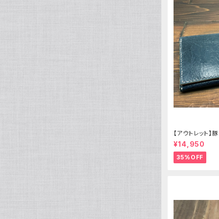
つぎはぎ
風神レオパ
水晶
クスノキ
スタンプ柄
アナコンダ
ルチルクォーツ
複数カラー
アマゾナイト
オーラライト
【アウトレット】
ユーパーライト
長財布
¥14,950
35%OFF
ラブラドライト
トルマリン
アクアマリン