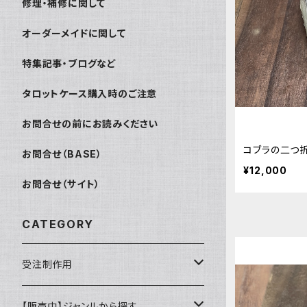
修理・補修に関して
オーダーメイドに関して
特集記事・ブログなど
タロットケース購入時のご注意
お問合せの前にお読みください
コブラの二つ折
お問合せ（BASE）
¥12,000
お問合せ（サイト）
CATEGORY
受注制作用
財布・小銭入れ
【販売中】ジャンルから探す