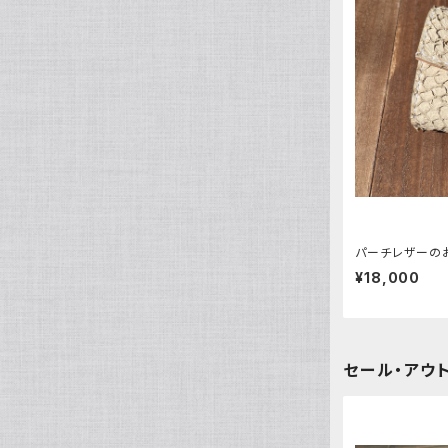
ルーンストーン
スティングレイ・エイ革
襟付き首輪
リングマークリザード革
カンガルー革
オレンジ系
ミズヘビ
ニホントカゲ
カイマンテール
ルーンウッド
パーチ（スズキ・バス系）革
襟付き首輪用オプション
テグー革
カンガルーテール
シール・アザラシ革
黄色系
カロング（ヤスリミズヘビ）
ニホンカナヘビ
アリゲーター（背）
ティラピア革
イグアナ革
ウミガメ革
グレー系
スジオナメラ
ヒキガエル
つぎはぎ
イール・ウナギ革
ジャクルシー革
エレファント・ゾウ革
エンジ系
コブラ
マツカサトカゲ
サーモン・鮭革
パーチレザーの
つぎはぎ
ヒポ・カバ革
ゴールド
¥18,000
バイパー
グリーンバシリスク
ゾウ革
つぎはぎ
石
シルバー
ハブ
つちのこ
セール・アウ
翡翠原石
樹木
飴色
マムシ
雷神フトアゴ
サファイア原石
ケヤキ
歯・牙
柿渋染め