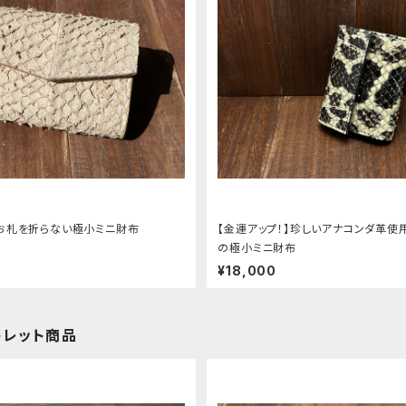
お札を折らない極小ミニ財布
【金運アップ！】珍しいアナコンダ革使
の極小ミニ財布
¥18,000
トレット商品