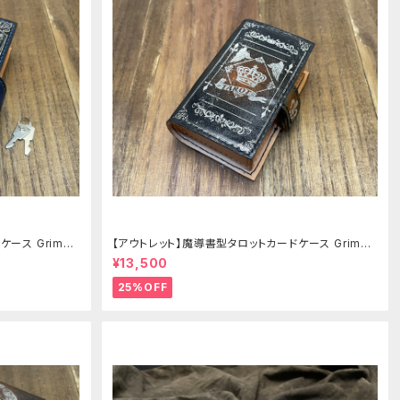
ス Grimoir
【アウトレット】魔導書型タロットカードケース Grimoir
e mini 茶の書
¥13,500
25%OFF