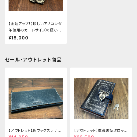
【金運アップ！】珍しいアナコンダ
革使用のカードサイズの極小ミ
ニ財布
¥18,000
セール・アウトレット商品
【アウトレット】豚ワックスレザー
【アウトレット】魔導書型タロット
のかぶせタイプの紳士長財布
カードケース Grimoire 青の書