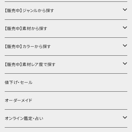
財布・小銭入れ
【販売中】ジャンルから探す
ミニ財布
名刺入れ・定期入れ
カードケース・名刺入れ
【販売中】素材から探す
ハーフ・二つ折り財布
カードケース・名刺入れ
カードケース
ミニチュア・雑貨
パスケース・定期入れ
牛革
【販売中】カラーから探す
ミドル財布
パスケース・定期入れ
レギュラー名刺入れ
ミニチュア
パスケース
牛ヌメ
キーケース・キーホルダー
財布・小銭入れ
豚革
ナチュラル（染色なし）
【販売中】素材レア度で探す
ロング・長財布
ミニチュアトランク型名刺入れ
雑貨
切符・回数券ケース
その他牛革
キーケース
ミニ財布
豚ヌメ
その他革小物
キーケース・キーホルダー
ヤギ革
白系
★★☆☆☆☆ 流通数、人気あり
値下げ・セール
小銭入れ
宝箱型名刺入れ
フェティッシュ系小物
キーホルダー
二つ折り・ハーフ財布
豚スエード
コンドームケース
キーケース
ヤギヌメ
タロットカードケース
その他ケース
羊革
黒系
★★★☆☆☆ 流通数少ない
オーダーメイド
通帳ケース
辞書型名刺入れ
ミドル財布
その他豚革
チュッパチャップスホルダー
キーホルダー
その他ヤギ革
ペンケース
もむのふの爬虫類グッズ屋さん
ミニチュア・雑貨
馬革
茶系
★★★★☆☆ 希少素材、高価
オンライン鑑定・占い
ビジネスバッグ型名刺入れ
ロング・長財布