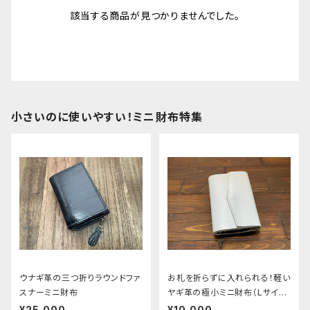
該当する商品が見つかりませんでした。
小さいのに使いやすい！ミニ財布特集
ウナギ革の三つ折りラウンドファ
お札を折らずに入れられる！軽い
スナーミニ財布
ヤギ革の極小ミニ財布（Lサイ
ズ）
¥25,000
¥10,000