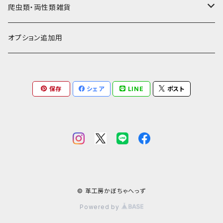
お饅頭ポーチ
ようかんホルダー
お名前カード
ミニチュアブーツ
馬ヌメ
その他革小物
バッファロー革
こげ茶系
★★★★★☆ かなりレア素材、高価！
タロット占い
爬虫類・両性類雑貨
小銭入れ
印鑑ケース
ミニチュアキャスケット
コードバン
ソフトレザーポーチ
パッチワーク・つぎはぎ
駱駝革
赤系
★★★★★★ 最高ランク激レア高額素材！
ルーン占い
アイテムジャンルから探す
オプション追加用
一万円以下の財布
通帳ケース
ミニチュアライダースジャケット
その他馬革
ダイストレー
シール・ステッカー
カービング
ヘビ革
ピンク系
種類から探す
コンドームケース
保存
シェア
LINE
ポスト
ミニチュア革の鎧
マグネット
ダイヤモンドパイソン
フトアゴヒゲトカゲ
金運アップ
ワニ革
青系
ミニチュア革の盾
財布
モラレスパイソン
ヒョウモントカゲモドキ（レオパ）
クロコダイル（腹）
タロットカードケース
カエル革
ネイビー系
フェティッシュ系小物
お名前カード
アフリカパイソン
バジェットガエル
クロコダイル（背）
つぎはぎ
呪物
オーストリッチ・ダチョウ革
緑系
ハーネス
パイソン
コーンスネーク
クロコダイルテール
カエル革
ブードゥードール
オーストリッチ
ルーン
魚革
紫系
© 革工房かぼちゃへっず
Powered by
その他ヘビ
ボールパイソン
カイマン（腹）
オーストレッグ
ルーンポーチ
シャーク・サメ革
フェチ系グッズ
リザード・トカゲ革
ベージュ系