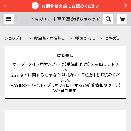
お問合せの前にお読みください
ヒキガエル | 革工房かぼちゃへっず
ショップTO
爬虫類・両性類雑
種類から探
ヒキガエ
P
貨
す
ル
はじめに
オーダーメイド用サンプルは【受注制作用】を参照して下さ
い。
製品などに関する注意などは、【紹介・ご注意】をお読みくだ
さい。
PAYIDのモバイルアプリをフォローすると新着情報やクーポ
ンが届きます！