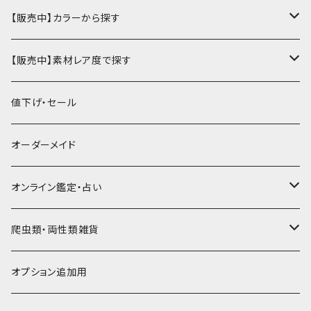
ハーフ・二つ折り財布
カードケース・名刺入れ
カードケース
ミニチュア・雑貨
パスケース・定期入れ
牛革
【販売中】カラーから探す
ミドル財布
パスケース・定期入れ
レギュラー名刺入れ
ミニチュア
パスケース
牛ヌメ
キーケース・キーホルダー
財布・小銭入れ
豚革
ナチュラル（染色なし）
【販売中】素材レア度で探す
ロング・長財布
ミニチュアトランク型名刺入れ
雑貨
切符・回数券ケース
その他牛革
キーケース
ミニ財布
豚ヌメ
その他革小物
キーケース・キーホルダー
ヤギ革
白系
★★☆☆☆☆ 流通数、人気あり
値下げ・セール
小銭入れ
宝箱型名刺入れ
フェティッシュ系小物
キーホルダー
二つ折り・ハーフ財布
豚スエード
コンドームケース
キーケース
ヤギヌメ
タロットカードケース
その他ケース
羊革
黒系
★★★☆☆☆ 流通数少ない
オーダーメイド
通帳ケース
辞書型名刺入れ
ミドル財布
その他豚革
チュッパチャップスホルダー
キーホルダー
その他ヤギ革
ペンケース
もむのふの爬虫類グッズ屋さん
ミニチュア・雑貨
馬革
茶系
★★★★☆☆ 希少素材、高価
オンライン鑑定・占い
ビジネスバッグ型名刺入れ
ロング・長財布
お饅頭ポーチ
ようかんホルダー
お名前カード
ミニチュアブーツ
馬ヌメ
その他革小物
バッファロー革
こげ茶系
★★★★★☆ かなりレア素材、高価！
タロット占い
爬虫類・両性類雑貨
小銭入れ
印鑑ケース
ミニチュアキャスケット
コードバン
ソフトレザーポーチ
パッチワーク・つぎはぎ
駱駝革
赤系
★★★★★★ 最高ランク激レア高額素材！
ルーン占い
アイテムジャンルから探す
オプション追加用
一万円以下の財布
通帳ケース
ミニチュアライダースジャケット
その他馬革
ダイストレー