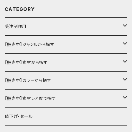
CATEGORY
受注制作用
財布・小銭入れ
【販売中】ジャンルから探す
ミニ財布
名刺入れ・定期入れ
カードケース・名刺入れ
【販売中】素材から探す
ハーフ・二つ折り財布
カードケース・名刺入れ
カードケース
ミニチュア・雑貨
パスケース・定期入れ
牛革
【販売中】カラーから探す
ミドル財布
パスケース・定期入れ
レギュラー名刺入れ
ミニチュア
パスケース
牛ヌメ
キーケース・キーホルダー
財布・小銭入れ
豚革
ナチュラル（染色なし）
【販売中】素材レア度で探す
ロング・長財布
ミニチュアトランク型名刺入れ
雑貨
切符・回数券ケース
その他牛革
キーケース
ミニ財布
豚ヌメ
その他革小物
キーケース・キーホルダー
ヤギ革
白系
★★☆☆☆☆ 流通数、人気あり
値下げ・セール
小銭入れ
宝箱型名刺入れ
フェティッシュ系小物
キーホルダー
二つ折り・ハーフ財布
豚スエード