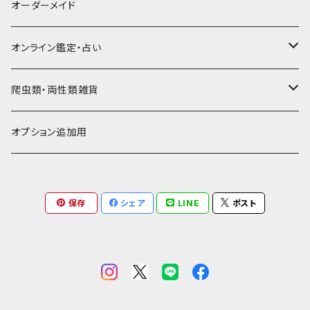
コンドームケース
キーケース
ヤギヌメ
タロットカードケース
その他ケース
羊革
黒系
★★★☆☆☆ 流通数少ない
オーダーメイド
通帳ケース
辞書型名刺入れ
ミドル財布
その他豚革
チュッパチャップスホルダー
キーホルダー
その他ヤギ革
ペンケース
もむのふの爬虫類グッズ屋さん
ミニチュア・雑貨
馬革
茶系
★★★★☆☆ 希少素材、高価
オンライン鑑定・占い
ビジネスバッグ型名刺入れ
ロング・長財布
お饅頭ポーチ
ようかんホルダー
お名前カード
ミニチュアブーツ
馬ヌメ
その他革小物
バッファロー革
こげ茶系
★★★★★☆ かなりレア素材、高価！
タロット占い
爬虫類・両性類雑貨
小銭入れ
印鑑ケース
ミニチュアキャスケット
コードバン
ソフトレザーポーチ
パッチワーク・つぎはぎ
駱駝革
赤系
★★★★★★ 最高ランク激レア高額素材！
ルーン占い
アイテムジャンルから探す
オプション追加用
一万円以下の財布
通帳ケース
ミニチュアライダースジャケット
その他馬革
ダイストレー
シール・ステッカー
カービング
ヘビ革
ピンク系
種類から探す
コンドームケース
保存
シェア
LINE
ポスト
ミニチュア革の鎧
マグネット
ダイヤモンドパイソン
フトアゴヒゲトカゲ
金運アップ
ワニ革
青系
ミニチュア革の盾
財布
モラレスパイソン
ヒョウモントカゲモドキ（レオパ）
クロコダイル（腹）
タロットカードケース
カエル革
ネイビー系
フェティッシュ系小物
お名前カード
アフリカパイソン
バジェットガエル
クロコダイル（背）
つぎはぎ
呪物
オーストリッチ・ダチョウ革
緑系