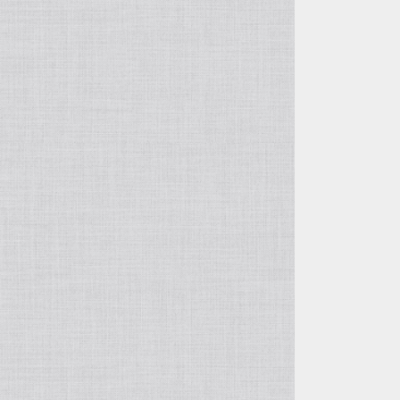
つぎはぎ
風神レオパ
水晶
クスノキ
スタンプ柄
アナコンダ
ルチルクォーツ
複数カラー
アマゾナイト
オーラライト
ユーパーライト
ラブラドライト
トルマリン
アクアマリン