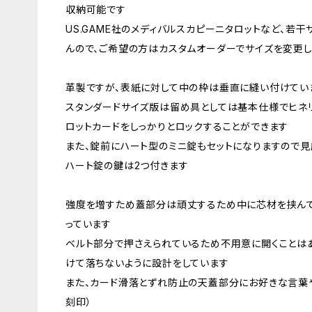
収納可能です
US.GAME社のメディバルスカピーニタロットなど、若
んので、ご希望の方はカスタムオーダーでサイズを変更
革製ですが、表紙に対して中の枠は垂直に縫い付けてい
スタンダードサイズ版は留め具としては基本仕様でヒネ
ロットカードをしっかりとロックすることができます
また、錠前にハート型のミニ錠もセットになりますので
ハート錠の鍵は2つ付きます
強度を増すため蓋部分は頑丈するため中に芯材を挟んで
っています
ベルト部分で押さえられているため不用意に開くことは
けて落ちないように設計をしています
また、カード滑落とずれ防止の天蓋部分にお好きな言葉
刻印）