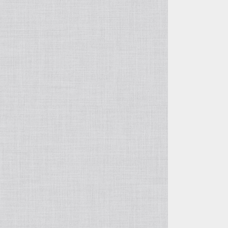
ルーンストーン
スティングレイ・エイ革
襟付き首輪
リングマークリザード革
カンガルー革
オレンジ系
ミズヘビ
ニホントカゲ
カイマンテール
ルーンウッド
パーチ（スズキ・バス系）革
襟付き首輪用オプション
テグー革
カンガルーテール
シール・アザラシ革
黄色系
カロング（ヤスリミズヘビ）
ニホンカナヘビ
アリゲーター（背）
ティラピア革
イグアナ革
ウミガメ革
グレー系
スジオナメラ
ヒキガエル
つぎはぎ
イール・ウナギ革
ジャクルシー革
エレファント・ゾウ革
エンジ系
コブラ
マツカサトカゲ
サーモン・鮭革
つぎはぎ
ヒポ・カバ革
ゴールド
バイパー
グリーンバシリスク
ゾウ革
つぎはぎ
石
シルバー
ハブ
つちのこ
翡翠原石
樹木
飴色
マムシ
雷神フトアゴ
サファイア原石
ケヤキ
歯・牙
柿渋染め