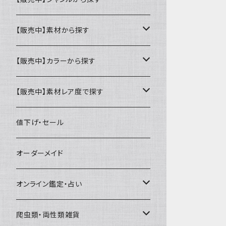
ミニ財布
名刺入れ・定期入れ
カードケース・名刺入れ
【販売中】素材から探す
ハーフ・二つ折り財布
カードケース・名刺入れ
カードケース
ミニチュア・雑貨
パスケース・定期入れ
牛革
【販売中】カラーから探す
ミドル財布
パスケース・定期入れ
レギュラー名刺入れ
ミニチュア
パスケース
牛ヌメ
キーケース・キーホルダー
財布・小銭入れ
豚革
ナチュラル（染色なし）
【販売中】素材レア度で探す
ロング・長財布
ミニチュアトランク型名刺入れ
雑貨
切符・回数券ケース
その他牛革
キーケース
ミニ財布
豚ヌメ
その他革小物
キーケース・キーホルダー
ヤギ革
白系
★★☆☆☆☆ 流通数、人気あり
値下げ・セール
小銭入れ
宝箱型名刺入れ
フェティッシュ系小物
キーホルダー
二つ折り・ハーフ財布
豚スエード
コンドームケース
キーケース
ヤギヌメ
タロットカードケース
その他ケース
羊革
黒系
★★★☆☆☆ 流通数少ない
オーダーメイド
通帳ケース
辞書型名刺入れ
ミドル財布
その他豚革
チュッパチャップスホルダー
キーホルダー
その他ヤギ革
ペンケース
もむのふの爬虫類グッズ屋さん
ミニチュア・雑貨
馬革
茶系
★★★★☆☆ 希少素材、高価
オンライン鑑定・占い
ビジネスバッグ型名刺入れ
ロング・長財布
お饅頭ポーチ
ようかんホルダー
お名前カード
ミニチュアブーツ
馬ヌメ
その他革小物
バッファロー革
こげ茶系
★★★★★☆ かなりレア素材、高価！
タロット占い
爬虫類・両性類雑貨