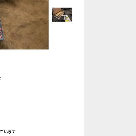
書
ています