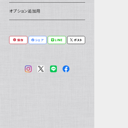
小銭入れ
印鑑ケース
ミニチュアキャスケット
コードバン
ソフトレザーポーチ
パッチワーク・つぎはぎ
駱駝革
赤系
★★★★★★ 最高ランク激レア高額
ルーン占い
アイテムジャンルから探す
オプション追加用
素材！
一万円以下の財布
通帳ケース
ミニチュアライダースジャケット
その他馬革
ダイストレー
シール・ステッカー
カービング
ヘビ革
ピンク系
種類から探す
コンドームケース
保存
シェア
LINE
ポスト
ミニチュア革の鎧
マグネット
ダイヤモンドパイソン
フトアゴヒゲトカゲ
金運アップ
ワニ革
青系
ミニチュア革の盾
財布
モラレスパイソン
ヒョウモントカゲモドキ（レオパ）
クロコダイル（腹）
タロットカードケース
カエル革
ネイビー系
フェティッシュ系小物
お名前カード
アフリカパイソン
バジェットガエル
クロコダイル（背）
つぎはぎ
呪物
オーストリッチ・ダチョウ革
緑系
ハーネス
パイソン
コーンスネーク
クロコダイルテール
カエル革
ブードゥードール
オーストリッチ
ルーン
魚革
紫系
その他ヘビ
ボールパイソン
カイマン（腹）
オーストレッグ
ルーンポーチ
シャーク・サメ革
フェチ系グッズ
リザード・トカゲ革
ベージュ系
ウミヘビ
ニホンヤモリ
カイマン（背）