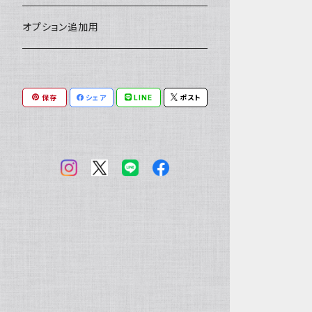
小銭入れ
印鑑ケース
ミニチュアキャスケット
コードバン
ソフトレザーポーチ
パッチワーク・つぎはぎ
駱駝革
赤系
★★★★★★ 最高ランク激レア高額
ルーン占い
アイテムジャンルから探す
オプション追加用
素材！
一万円以下の財布
通帳ケース
ミニチュアライダースジャケット
その他馬革
ダイストレー
シール・ステッカー
カービング
ヘビ革
ピンク系
種類から探す
コンドームケース
保存
シェア
LINE
ポスト
ミニチュア革の鎧
マグネット
ダイヤモンドパイソン
フトアゴヒゲトカゲ
金運アップ
ワニ革
青系
ミニチュア革の盾
財布
モラレスパイソン
ヒョウモントカゲモドキ（レオパ）
クロコダイル（腹）
タロットカードケース
カエル革
ネイビー系
フェティッシュ系小物
お名前カード
アフリカパイソン
バジェットガエル
クロコダイル（背）
つぎはぎ
呪物
オーストリッチ・ダチョウ革
緑系
ハーネス
パイソン
コーンスネーク
クロコダイルテール
カエル革
ブードゥードール
オーストリッチ
ルーン
魚革
紫系
その他ヘビ
ボールパイソン
カイマン（腹）
オーストレッグ
ルーンポーチ
シャーク・サメ革
フェチ系グッズ
リザード・トカゲ革
ベージュ系
ウミヘビ
ニホンヤモリ
カイマン（背）