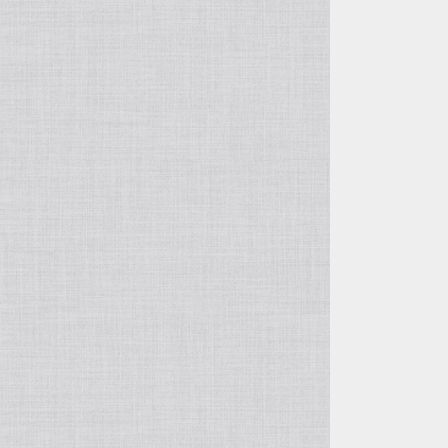
つぎはぎ
風神レオパ
水晶
クスノキ
スタンプ柄
アナコンダ
ルチルクォーツ
複数カラー
アマゾナイト
オーラライト
ユーパーライト
ラブラドライト
トルマリン
アクアマリン