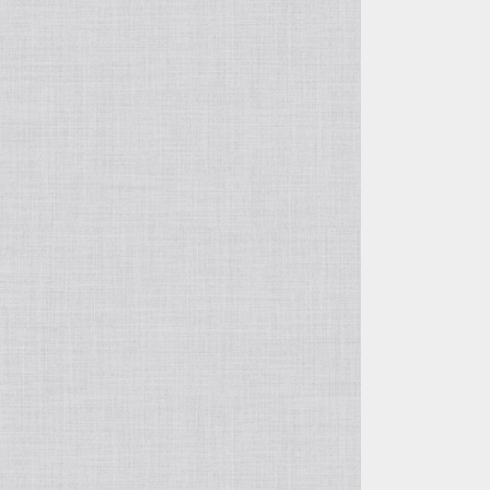
ルーンストーン
スティングレイ・エイ革
襟付き首輪
リングマークリザード革
カンガルー革
オレンジ系
ミズヘビ
ニホントカゲ
カイマンテール
ルーンウッド
パーチ（スズキ・バス系）革
襟付き首輪用オプション
テグー革
カンガルーテール
シール・アザラシ革
黄色系
カロング（ヤスリミズヘビ）
ニホンカナヘビ
アリゲーター（背）
ティラピア革
イグアナ革
ウミガメ革
グレー系
スジオナメラ
ヒキガエル
つぎはぎ
イール・ウナギ革
ジャクルシー革
エレファント・ゾウ革
エンジ系
コブラ
マツカサトカゲ
サーモン・鮭革
つぎはぎ
ヒポ・カバ革
ゴールド
バイパー
グリーンバシリスク
ゾウ革
つぎはぎ
石
シルバー
ハブ
つちのこ
翡翠原石
樹木
飴色
マムシ
雷神フトアゴ
サファイア原石
ケヤキ
歯・牙
柿渋染め