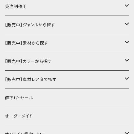
受注制作用
財布・小銭入れ
【販売中】ジャンルから探す
ミニ財布
名刺入れ・定期入れ
カードケース・名刺入れ
【販売中】素材から探す
ハーフ・二つ折り財布
カードケース・名刺入れ
カードケース
ミニチュア・雑貨
パスケース・定期入れ
牛革
【販売中】カラーから探す
ミドル財布
パスケース・定期入れ
レギュラー名刺入れ
ミニチュア
パスケース
牛ヌメ
キーケース・キーホルダー
財布・小銭入れ
豚革
ナチュラル（染色なし）
【販売中】素材レア度で探す
ロング・長財布
ミニチュアトランク型名刺入れ
雑貨
切符・回数券ケース
その他牛革
キーケース
ミニ財布
豚ヌメ
その他革小物
キーケース・キーホルダー
ヤギ革
白系
★★☆☆☆☆ 流通数、人気あり
値下げ・セール
小銭入れ
宝箱型名刺入れ
フェティッシュ系小物
キーホルダー
二つ折り・ハーフ財布
豚スエード
コンドームケース
キーケース
ヤギヌメ
タロットカードケース
その他ケース
羊革
黒系
★★★☆☆☆ 流通数少ない
オーダーメイド
通帳ケース
辞書型名刺入れ
ミドル財布
その他豚革
チュッパチャップスホルダー
キーホルダー
その他ヤギ革
ペンケース
もむのふの爬虫類グッズ屋さん
ミニチュア・雑貨
馬革
茶系
★★★★☆☆ 希少素材、高価