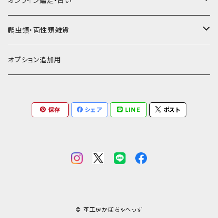
オンライン鑑定・占い
ビジネスバッグ型名刺入れ
ロング・長財布
お饅頭ポーチ
ようかんホルダー
お名前カード
ミニチュアブーツ
馬ヌメ
その他革小物
バッファロー革
こげ茶系
★★★★★☆ かなりレア素材、高価！
タロット占い
爬虫類・両性類雑貨
小銭入れ
印鑑ケース
ミニチュアキャスケット
コードバン
ソフトレザーポーチ
パッチワーク・つぎはぎ
駱駝革
赤系
★★★★★★ 最高ランク激レア高額素材！
ルーン占い
アイテムジャンルから探す
オプション追加用
一万円以下の財布
通帳ケース
ミニチュアライダースジャケット
その他馬革
ダイストレー
シール・ステッカー
カービング
ヘビ革
ピンク系
種類から探す
コンドームケース
保存
シェア
LINE
ポスト
ミニチュア革の鎧
マグネット
ダイヤモンドパイソン
フトアゴヒゲトカゲ
金運アップ
ワニ革
青系
ミニチュア革の盾
財布
モラレスパイソン
ヒョウモントカゲモドキ（レオパ）
クロコダイル（腹）
タロットカードケース
カエル革
ネイビー系
フェティッシュ系小物
お名前カード
アフリカパイソン
バジェットガエル
クロコダイル（背）
つぎはぎ
呪物
オーストリッチ・ダチョウ革
緑系
ハーネス
パイソン
コーンスネーク
クロコダイルテール
カエル革
ブードゥードール
オーストリッチ
ルーン
魚革
紫系
© 革工房かぼちゃへっず