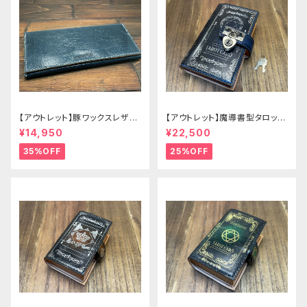
【アウトレット】豚ワックスレザー
【アウトレット】魔導書型タロット
のかぶせタイプの紳士長財布
カードケース Grimoire 青の書
¥14,950
¥22,500
35%OFF
25%OFF