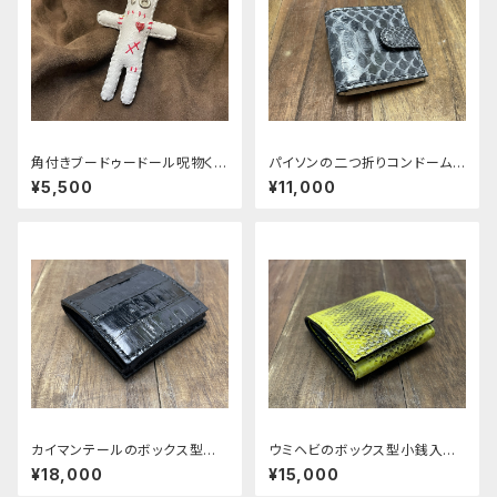
角付きブードゥードール呪物く
パイソンの二つ折りコンドームケ
ん 白マガツヒ
ース ver.2
¥5,500
¥11,000
カイマンテールのボックス型小
ウミヘビのボックス型小銭入れ
銭入れ typeB
typeＡ
¥18,000
¥15,000