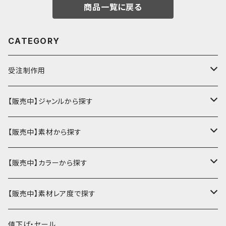
商品一覧に戻る
CATEGORY
受注制作用
財布・小銭入れ
【販売中】ジャンルから探す
ミニ財布
名刺入れ・定期入れ
カードケース・名刺入れ
【販売中】素材から探す
ハーフ・二つ折り財布
カードケース・名刺入れ
カードケース
ミニチュア・雑貨
パスケース・定期入れ
牛革
【販売中】カラーから探す
ミドル財布
パスケース・定期入れ
レギュラー名刺入れ
ミニチュア
パスケース
牛ヌメ
キーケース・キーホルダー
財布・小銭入れ
豚革
ナチュラル（染色なし）
【販売中】素材レア度で探す
ロング・長財布
ミニチュアトランク型名刺入れ
雑貨
切符・回数券ケース
その他牛革
キーケース
ミニ財布
豚ヌメ
その他革小物
キーケース・キーホルダー
ヤギ革
白系
★★☆☆☆☆ 流通数、人気あり
値下げ・セール