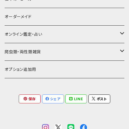
小銭入れ
宝箱型名刺入れ
フェティッシュ系小物
キーホルダー
二つ折り・ハーフ財布
豚スエード
コンドームケース
キーケース
ヤギヌメ
タロットカードケース
その他ケース
羊革
黒系
★★★☆☆☆ 流通数少ない
オーダーメイド
通帳ケース
辞書型名刺入れ
ミドル財布
その他豚革
チュッパチャップスホルダー
キーホルダー
その他ヤギ革
ペンケース
もむのふの爬虫類グッズ屋さん
ミニチュア・雑貨
馬革
茶系
★★★★☆☆ 希少素材、高価
オンライン鑑定・占い
ビジネスバッグ型名刺入れ
ロング・長財布
お饅頭ポーチ
ようかんホルダー
お名前カード
ミニチュアブーツ
馬ヌメ
その他革小物
バッファロー革
こげ茶系
★★★★★☆ かなりレア素材、高価！
タロット占い
爬虫類・両性類雑貨
小銭入れ
印鑑ケース
ミニチュアキャスケット
コードバン
ソフトレザーポーチ
パッチワーク・つぎはぎ
駱駝革
赤系
★★★★★★ 最高ランク激レア高額素材！
ルーン占い
アイテムジャンルから探す
オプション追加用
一万円以下の財布
通帳ケース
ミニチュアライダースジャケット
その他馬革
ダイストレー
シール・ステッカー
カービング
ヘビ革
ピンク系
種類から探す
コンドームケース
保存
シェア
LINE
ポスト
ミニチュア革の鎧
マグネット
ダイヤモンドパイソン
フトアゴヒゲトカゲ
金運アップ
ワニ革
青系
ミニチュア革の盾
財布
モラレスパイソン
ヒョウモントカゲモドキ（レオパ）
クロコダイル（腹）
タロットカードケース
カエル革
ネイビー系