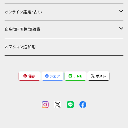
通帳ケース
辞書型名刺入れ
ミドル財布
その他豚革
チュッパチャップスホルダー
キーホルダー
その他ヤギ革
ペンケース
もむのふの爬虫類グッズ屋さん
ミニチュア・雑貨
馬革
茶系
★★★★☆☆ 希少素材、高価
オンライン鑑定・占い
ビジネスバッグ型名刺入れ
ロング・長財布
お饅頭ポーチ
ようかんホルダー
お名前カード
ミニチュアブーツ
馬ヌメ
その他革小物
バッファロー革
こげ茶系
★★★★★☆ かなりレア素材、高価！
タロット占い
爬虫類・両性類雑貨
小銭入れ
印鑑ケース
ミニチュアキャスケット
コードバン
ソフトレザーポーチ
パッチワーク・つぎはぎ
駱駝革
赤系
★★★★★★ 最高ランク激レア高額素材！
ルーン占い
アイテムジャンルから探す
オプション追加用
一万円以下の財布
通帳ケース
ミニチュアライダースジャケット
その他馬革
ダイストレー
シール・ステッカー
カービング
ヘビ革
ピンク系
種類から探す
コンドームケース
保存
シェア
LINE
ポスト
ミニチュア革の鎧
マグネット
ダイヤモンドパイソン
フトアゴヒゲトカゲ
金運アップ
ワニ革
青系
ミニチュア革の盾
財布
モラレスパイソン
ヒョウモントカゲモドキ（レオパ）
クロコダイル（腹）
タロットカードケース
カエル革
ネイビー系
フェティッシュ系小物
お名前カード
アフリカパイソン
バジェットガエル
クロコダイル（背）
つぎはぎ
呪物
オーストリッチ・ダチョウ革
緑系