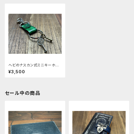
ヘビのナスカン式ミニキーホル
ダー
¥3,500
セール中の商品