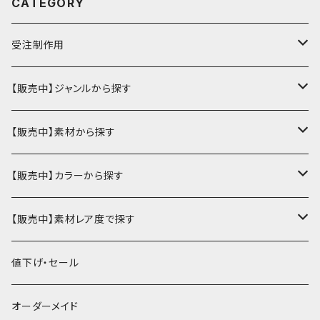
CATEGORY
受注制作用
財布・小銭入れ
【販売中】ジャンルから探す
ミニ財布
名刺入れ・定期入れ
カードケース・名刺入れ
【販売中】素材から探す
ハーフ・二つ折り財布
カードケース・名刺入れ
カードケース
ミニチュア・雑貨
パスケース・定期入れ
牛革
【販売中】カラーから探す
ミドル財布
パスケース・定期入れ
レギュラー名刺入れ
ミニチュア
パスケース
牛ヌメ
キーケース・キーホルダー
財布・小銭入れ
豚革
ナチュラル（染色なし）
【販売中】素材レア度で探す
ロング・長財布
ミニチュアトランク型名刺入れ
雑貨
切符・回数券ケース
その他牛革
キーケース
ミニ財布
豚ヌメ
その他革小物
キーケース・キーホルダー
ヤギ革
白系
★★☆☆☆☆ 流通数、人気あり
値下げ・セール
小銭入れ
宝箱型名刺入れ
フェティッシュ系小物
キーホルダー
二つ折り・ハーフ財布
豚スエード
コンドームケース
キーケース
ヤギヌメ
タロットカードケース
その他ケース
羊革
黒系
★★★☆☆☆ 流通数少ない
オーダーメイド