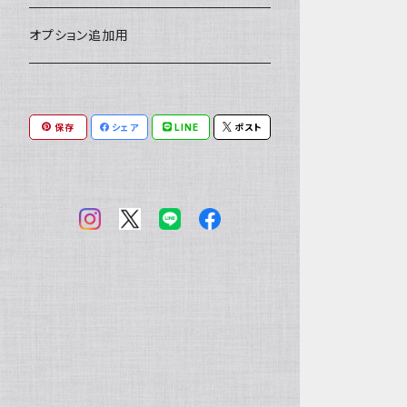
小銭入れ
印鑑ケース
ミニチュアキャスケット
コードバン
ソフトレザーポーチ
パッチワーク・つぎはぎ
駱駝革
赤系
★★★★★★ 最高ランク激レア高額
ルーン占い
アイテムジャンルから探す
オプション追加用
素材！
一万円以下の財布
通帳ケース
ミニチュアライダースジャケット
その他馬革
ダイストレー
シール・ステッカー
カービング
ヘビ革
ピンク系
種類から探す
コンドームケース
保存
シェア
LINE
ポスト
ミニチュア革の鎧
マグネット
ダイヤモンドパイソン
フトアゴヒゲトカゲ
金運アップ
ワニ革
青系
ミニチュア革の盾
財布
モラレスパイソン
ヒョウモントカゲモドキ（レオパ）
クロコダイル（腹）
タロットカードケース
カエル革
ネイビー系
フェティッシュ系小物
お名前カード
アフリカパイソン
バジェットガエル
クロコダイル（背）
つぎはぎ
呪物
オーストリッチ・ダチョウ革
緑系
ハーネス
パイソン
コーンスネーク
クロコダイルテール
カエル革
ブードゥードール
オーストリッチ
ルーン
魚革
紫系
その他ヘビ
ボールパイソン
カイマン（腹）
オーストレッグ
ルーンポーチ
シャーク・サメ革
フェチ系グッズ
リザード・トカゲ革
ベージュ系
ウミヘビ
ニホンヤモリ
カイマン（背）