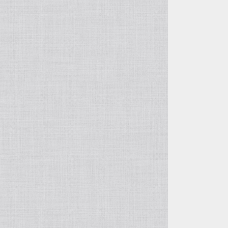
つぎはぎ
風神レオパ
水晶
クスノキ
スタンプ柄
アナコンダ
ルチルクォーツ
複数カラー
アマゾナイト
オーラライト
ユーパーライト
ラブラドライト
トルマリン
アクアマリン