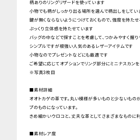
柄ありのリングリザードを使っています
小物でも柄がしっかり出る場所を選んで柄出しをしてい
鍵が無くならないようにつけておくもので、強度を持た
ぷっくり立体感を持たせています
バッグの中などで探すことを考慮して、つかみやすく握り
シンプルですが根強い人気のあるレザーアイテムです
小物なのでプレゼントなどにも最適です
ご希望に応じてオプションでリング部分にミニナスカンを
※写真3枚目
■素材詳細
オオトカゲの革です。丸い模様が多いものと少ないもの
プのものになっています。
きめ細かいウロコと、丈夫な革としてさまざまなものに利
■素材レア度