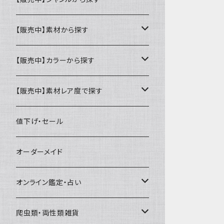
ミニ財布
名刺入れ・定期入れ
カードケース・名刺入れ
【販売中】素材から探す
ハーフ・二つ折り財布
カードケース・名刺入れ
カードケース
ミニチュア・雑貨
パスケース・定期入れ
牛革
【販売中】カラーから探す
ミドル財布
パスケース・定期入れ
レギュラー名刺入れ
ミニチュア
パスケース
牛ヌメ
キーケース・キーホルダー
財布・小銭入れ
豚革
ナチュラル（染色なし）
【販売中】素材レア度で探す
ロング・長財布
ミニチュアトランク型名刺入れ
雑貨
切符・回数券ケース
その他牛革
キーケース
ミニ財布
豚ヌメ
その他革小物
キーケース・キーホルダー
ヤギ革
白系
★★☆☆☆☆ 流通数、人気あり
値下げ・セール
小銭入れ
宝箱型名刺入れ
フェティッシュ系小物
キーホルダー
二つ折り・ハーフ財布
豚スエード
コンドームケース
キーケース
ヤギヌメ
タロットカードケース
その他ケース
羊革
黒系
★★★☆☆☆ 流通数少ない
オーダーメイド
通帳ケース
辞書型名刺入れ
ミドル財布
その他豚革
チュッパチャップスホルダー
キーホルダー
その他ヤギ革
ペンケース
もむのふの爬虫類グッズ屋さん
ミニチュア・雑貨
馬革
茶系
★★★★☆☆ 希少素材、高価
オンライン鑑定・占い
ビジネスバッグ型名刺入れ
ロング・長財布
お饅頭ポーチ
ようかんホルダー
お名前カード
ミニチュアブーツ
馬ヌメ
その他革小物
バッファロー革
こげ茶系
★★★★★☆ かなりレア素材、高価！
タロット占い
爬虫類・両性類雑貨