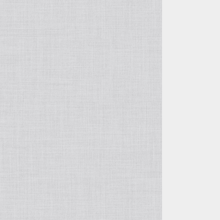
ルーンストーン
スティングレイ・エイ革
襟付き首輪
リングマークリザード革
カンガルー革
オレンジ系
ミズヘビ
ニホントカゲ
カイマンテール
ルーンウッド
パーチ（スズキ・バス系）革
襟付き首輪用オプション
テグー革
カンガルーテール
シール・アザラシ革
黄色系
カロング（ヤスリミズヘビ）
ニホンカナヘビ
アリゲーター（背）
ティラピア革
イグアナ革
ウミガメ革
グレー系
スジオナメラ
ヒキガエル
つぎはぎ
イール・ウナギ革
ジャクルシー革
エレファント・ゾウ革
エンジ系
コブラ
マツカサトカゲ
サーモン・鮭革
つぎはぎ
ヒポ・カバ革
ゴールド
バイパー
グリーンバシリスク
ゾウ革
つぎはぎ
石
シルバー
ハブ
つちのこ
翡翠原石
樹木
飴色
マムシ
雷神フトアゴ
サファイア原石
ケヤキ
歯・牙
柿渋染め