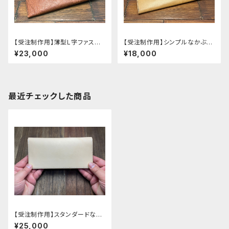
【受注制作用】薄型L字ファスナ
【受注制作用】シンプルなかぶせ
ーの長財布
タイプのマチあり長財布
¥23,000
¥18,000
最近チェックした商品
【受注制作用】スタンダードなロ
ングウォレット
¥25,000