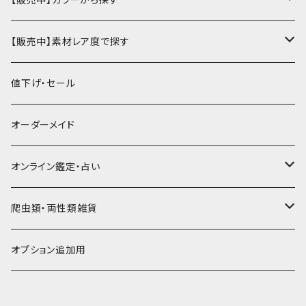
ミドル財布
パスケース・定期入れ
レギュラー名刺入れ
ミニチュア
パスケース
牛ヌメ
キーケース・キーホルダー
財布・小銭入れ
豚革
ナチュラル（染色なし）
【販売中】素材レア度で探す
ロング・長財布
ミニチュアトランク型名刺入れ
雑貨
切符・回数券ケース
その他牛革
キーケース
ミニ財布
豚ヌメ
その他革小物
キーケース・キーホルダー
ヤギ革
白系
★★☆☆☆☆ 流通数、人気あり
値下げ・セール
小銭入れ
宝箱型名刺入れ
フェティッシュ系小物
キーホルダー
二つ折り・ハーフ財布
豚スエード
コンドームケース
キーケース
ヤギヌメ
タロットカードケース
その他ケース
羊革
黒系
★★★☆☆☆ 流通数少ない
オーダーメイド
通帳ケース
辞書型名刺入れ
ミドル財布
その他豚革
チュッパチャップスホルダー
キーホルダー
その他ヤギ革
ペンケース
もむのふの爬虫類グッズ屋さん
ミニチュア・雑貨
馬革
茶系
★★★★☆☆ 希少素材、高価
オンライン鑑定・占い
ビジネスバッグ型名刺入れ
ロング・長財布
お饅頭ポーチ
ようかんホルダー
お名前カード
ミニチュアブーツ
馬ヌメ
その他革小物
バッファロー革
こげ茶系
★★★★★☆ かなりレア素材、高価！
タロット占い
爬虫類・両性類雑貨
小銭入れ
印鑑ケース
ミニチュアキャスケット
コードバン
ソフトレザーポーチ
パッチワーク・つぎはぎ
駱駝革
赤系
★★★★★★ 最高ランク激レア高額素材！
ルーン占い
アイテムジャンルから探す
オプション追加用
一万円以下の財布
通帳ケース
ミニチュアライダースジャケット
その他馬革
ダイストレー
シール・ステッカー
カービング
ヘビ革
ピンク系
種類から探す