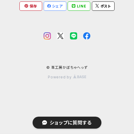
コンドームケース
保存
シェア
LINE
ポスト
ミニチュア革の鎧
マグネット
ダイヤモンドパイソン
フトアゴヒゲトカゲ
金運アップ
ワニ革
青系
ミニチュア革の盾
財布
モラレスパイソン
ヒョウモントカゲモドキ（レオパ）
クロコダイル（腹）
タロットカードケース
カエル革
ネイビー系
フェティッシュ系小物
お名前カード
アフリカパイソン
バジェットガエル
クロコダイル（背）
つぎはぎ
呪物
オーストリッチ・ダチョウ革
緑系
ハーネス
パイソン
コーンスネーク
クロコダイルテール
カエル革
ブードゥードール
オーストリッチ
ルーン
魚革
紫系
© 革工房かぼちゃへっず
Powered by
その他ヘビ
ボールパイソン
カイマン（腹）
オーストレッグ
ルーンポーチ
シャーク・サメ革
フェチ系グッズ
リザード・トカゲ革
ベージュ系
ウミヘビ
ニホンヤモリ
カイマン（背）
ルーンストーン
スティングレイ・エイ革
襟付き首輪
リングマークリザード革
カンガルー革
オレンジ系
ミズヘビ
ニホントカゲ
カイマンテール
ルーンウッド
パーチ（スズキ・バス系）革
襟付き首輪用オプション
テグー革
カンガルーテール
シール・アザラシ革
黄色系
ショップに質問する
カロング（ヤスリミズヘビ）
ニホンカナヘビ
アリゲーター（背）