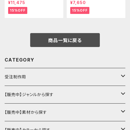
ース -Hermit- ゴシックブラウ
ース -Hermit- mini ゴシックブ
¥11,475
¥7,650
ン
ルー
15%OFF
15%OFF
商品一覧に戻る
CATEGORY
受注制作用
財布・小銭入れ
【販売中】ジャンルから探す
ミニ財布
名刺入れ・定期入れ
カードケース・名刺入れ
【販売中】素材から探す
ハーフ・二つ折り財布
カードケース・名刺入れ
カードケース
ミニチュア・雑貨
パスケース・定期入れ
牛革
【販売中】カラーから探す