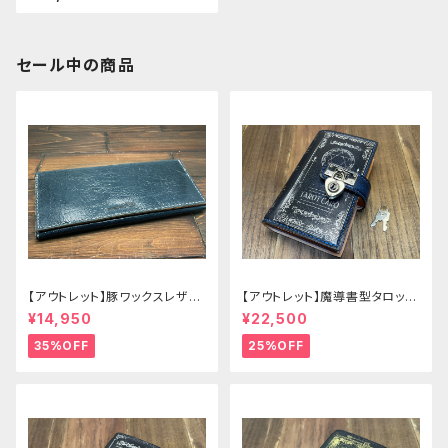
セール中の商品
【アウトレット】豚ワックスレザー
【アウトレット】魔導書型タロット
のかぶせタイプの紳士長財布
カードケース Grimoire 青の書
¥14,950
¥22,500
35%OFF
25%OFF