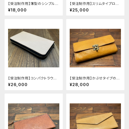
【受注制作用】薄型のシンプルな
【受注制作用】スリムタイプロン
ロングウォレット
グウォレット
¥18,000
¥25,000
【受注制作用】コンパクトラウン
【受注制作用】かぶせタイプの婦
ドファスナー長財布
人向け長財布
¥26,000
¥28,000