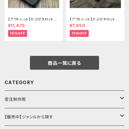
【アウトレット】かぶせタロットケ
【アウトレット】かぶせタロットケ
ース -Hermit- ゴシックブラウ
ース -Hermit- mini ゴシックブ
¥11,475
¥7,650
ン
ルー
15%OFF
15%OFF
商品一覧に戻る
CATEGORY
受注制作用
財布・小銭入れ
【販売中】ジャンルから探す