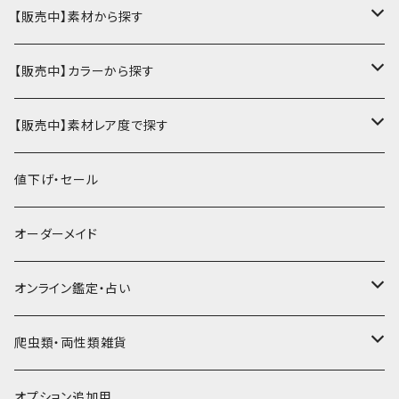
ミニ財布
名刺入れ・定期入れ
カードケース・名刺入れ
【販売中】素材から探す
ハーフ・二つ折り財布
カードケース・名刺入れ
カードケース
ミニチュア・雑貨
パスケース・定期入れ
牛革
【販売中】カラーから探す
ミドル財布
パスケース・定期入れ
レギュラー名刺入れ
ミニチュア
パスケース
牛ヌメ
キーケース・キーホルダー
財布・小銭入れ
豚革
ナチュラル（染色なし）
【販売中】素材レア度で探す
ロング・長財布
ミニチュアトランク型名刺入れ
雑貨
切符・回数券ケース
その他牛革
キーケース
ミニ財布
豚ヌメ
その他革小物
キーケース・キーホルダー
ヤギ革
白系
★★☆☆☆☆ 流通数、人気あり
値下げ・セール
小銭入れ
宝箱型名刺入れ
フェティッシュ系小物
キーホルダー
二つ折り・ハーフ財布
豚スエード
コンドームケース
キーケース
ヤギヌメ
タロットカードケース
その他ケース
羊革
黒系
★★★☆☆☆ 流通数少ない
オーダーメイド
通帳ケース
辞書型名刺入れ
ミドル財布
その他豚革
チュッパチャップスホルダー
キーホルダー
その他ヤギ革
ペンケース
もむのふの爬虫類グッズ屋さん
ミニチュア・雑貨
馬革
茶系
★★★★☆☆ 希少素材、高価
オンライン鑑定・占い
ビジネスバッグ型名刺入れ
ロング・長財布
お饅頭ポーチ
ようかんホルダー
お名前カード
ミニチュアブーツ
馬ヌメ
その他革小物
バッファロー革
こげ茶系
★★★★★☆ かなりレア素材、高価！
タロット占い
爬虫類・両性類雑貨
小銭入れ
印鑑ケース
ミニチュアキャスケット
コードバン
ソフトレザーポーチ
パッチワーク・つぎはぎ
駱駝革
赤系
★★★★★★ 最高ランク激レア高額素材！
ルーン占い
アイテムジャンルから探す
オプション追加用