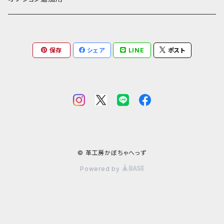
一万円以下の財布
通帳ケース
ミニチュアライダースジャケット
その他馬革
ダイストレー
シール・ステッカー
カービング
ヘビ革
ピンク系
種類から探す
コンドームケース
保存
シェア
LINE
ポスト
ミニチュア革の鎧
マグネット
ダイヤモンドパイソン
フトアゴヒゲトカゲ
金運アップ
ワニ革
青系
ミニチュア革の盾
財布
モラレスパイソン
ヒョウモントカゲモドキ（レオパ）
クロコダイル（腹）
タロットカードケース
カエル革
ネイビー系
フェティッシュ系小物
お名前カード
アフリカパイソン
バジェットガエル
クロコダイル（背）
つぎはぎ
呪物
オーストリッチ・ダチョウ革
緑系
ハーネス
パイソン
コーンスネーク
クロコダイルテール
カエル革
ブードゥードール
オーストリッチ
ルーン
魚革
紫系
© 革工房かぼちゃへっず
Powered by
その他ヘビ
ボールパイソン
カイマン（腹）
オーストレッグ
ルーンポーチ
シャーク・サメ革
フェチ系グッズ
リザード・トカゲ革
ベージュ系
ウミヘビ
ニホンヤモリ
カイマン（背）
ルーンストーン
スティングレイ・エイ革
襟付き首輪
リングマークリザード革
カンガルー革
オレンジ系