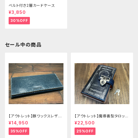
ベルト付き2層カードケース
¥3,850
30%OFF
セール中の商品
【アウトレット】豚ワックスレザー
【アウトレット】魔導書型タロット
のかぶせタイプの紳士長財布
カードケース Grimoire 青の書
¥14,950
¥22,500
35%OFF
25%OFF