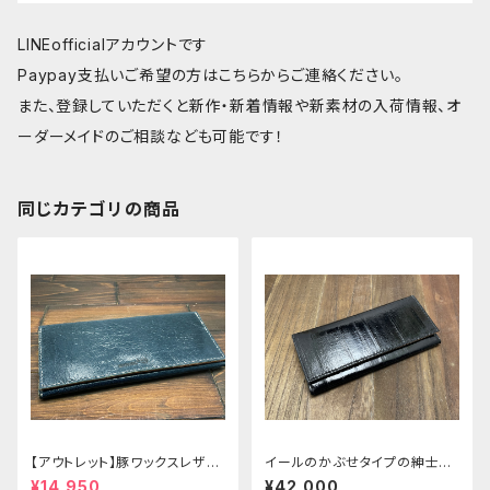
LINEofficialアカウントです
Paypay支払いご希望の方はこちらからご連絡ください。
また、登録していただくと新作・新着情報や新素材の入荷情報、オ
ーダーメイドのご相談なども可能です！
同じカテゴリの商品
【アウトレット】豚ワックスレザー
イールのかぶせタイプの紳士長
のかぶせタイプの紳士長財布
財布ver.2
¥14,950
¥42,000