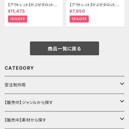
【アウトレット】かぶせタロットケ
【アウトレット】かぶせタロットケ
ース -Hermit- ゴシックブラウ
ース -Hermit- mini ゴシックブ
¥11,475
¥7,650
ン
ルー
15%OFF
15%OFF
商品一覧に戻る
CATEGORY
受注制作用
財布・小銭入れ
【販売中】ジャンルから探す
ミニ財布
名刺入れ・定期入れ
カードケース・名刺入れ
【販売中】素材から探す