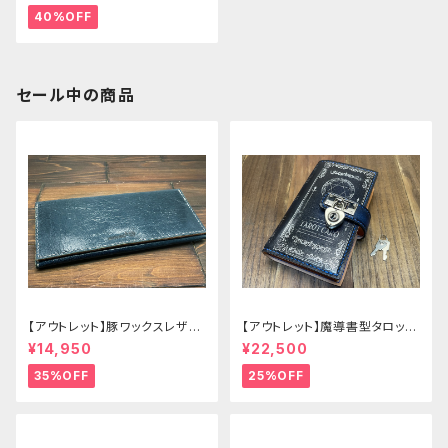
40%OFF
セール中の商品
【アウトレット】豚ワックスレザー
【アウトレット】魔導書型タロット
のかぶせタイプの紳士長財布
カードケース Grimoire 青の書
¥14,950
¥22,500
35%OFF
25%OFF