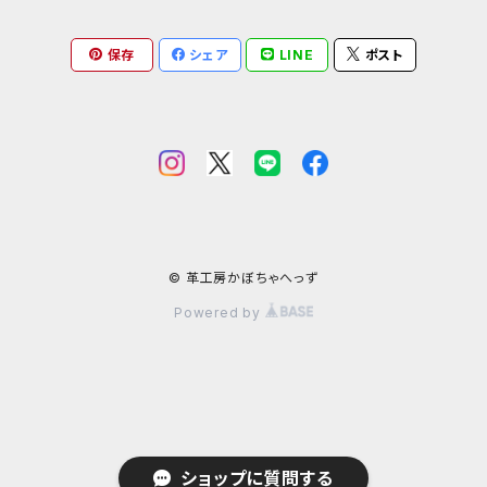
ダイストレー
シール・ステッカー
カービング
ヘビ革
ピンク系
種類から探す
コンドームケース
保存
シェア
LINE
ポスト
ミニチュア革の鎧
マグネット
ダイヤモンドパイソン
フトアゴヒゲトカゲ
金運アップ
ワニ革
青系
ミニチュア革の盾
財布
モラレスパイソン
ヒョウモントカゲモドキ（レオパ）
クロコダイル（腹）
タロットカードケース
カエル革
ネイビー系
フェティッシュ系小物
お名前カード
アフリカパイソン
バジェットガエル
クロコダイル（背）
つぎはぎ
呪物
オーストリッチ・ダチョウ革
緑系
ハーネス
パイソン
コーンスネーク
クロコダイルテール
カエル革
ブードゥードール
オーストリッチ
ルーン
魚革
紫系
© 革工房かぼちゃへっず
Powered by
その他ヘビ
ボールパイソン
カイマン（腹）
オーストレッグ
ルーンポーチ
シャーク・サメ革
フェチ系グッズ
リザード・トカゲ革
ベージュ系
ウミヘビ
ニホンヤモリ
カイマン（背）
ルーンストーン
スティングレイ・エイ革
襟付き首輪
リングマークリザード革
カンガルー革
オレンジ系
ミズヘビ
ニホントカゲ
カイマンテール
ルーンウッド
パーチ（スズキ・バス系）革
襟付き首輪用オプション
テグー革
カンガルーテール
シール・アザラシ革
黄色系
ショップに質問する