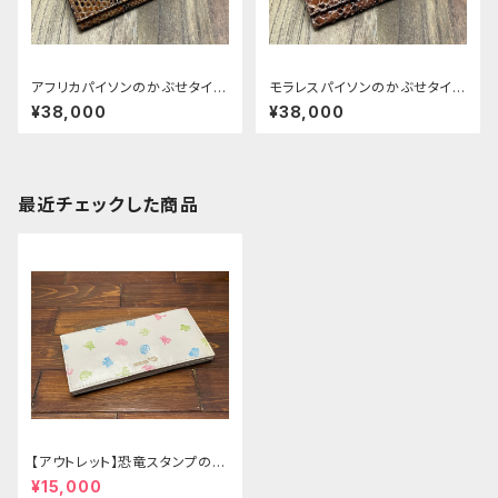
アフリカパイソンのかぶせタイプ
モラレスパイソンのかぶせタイプ
の紳士長財布ver.2
の紳士長財布ver.2
¥38,000
¥38,000
最近チェックした商品
【アウトレット】恐竜スタンプのヤ
ギ革長財布
¥15,000