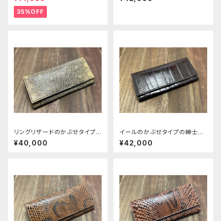
35%OFF
リングリザードのかぶせタイプ
イールのかぶせタイプの紳士長
の紳士長財布ver.2
財布ver.2
¥40,000
¥42,000