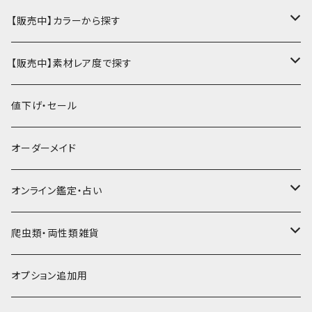
ハーフ・二つ折り財布
カードケース・名刺入れ
カードケース
ミニチュア・雑貨
パスケース・定期入れ
牛革
【販売中】カラーから探す
ミドル財布
パスケース・定期入れ
レギュラー名刺入れ
ミニチュア
パスケース
牛ヌメ
キーケース・キーホルダー
財布・小銭入れ
豚革
ナチュラル（染色なし）
【販売中】素材レア度で探す
ロング・長財布
ミニチュアトランク型名刺入れ
雑貨
切符・回数券ケース
その他牛革
キーケース
ミニ財布
豚ヌメ
その他革小物
キーケース・キーホルダー
ヤギ革
白系
★★☆☆☆☆ 流通数、人気あり
値下げ・セール
小銭入れ
宝箱型名刺入れ
フェティッシュ系小物
キーホルダー
二つ折り・ハーフ財布
豚スエード
コンドームケース
キーケース
ヤギヌメ
タロットカードケース
その他ケース
羊革
黒系
★★★☆☆☆ 流通数少ない
オーダーメイド
通帳ケース
辞書型名刺入れ
ミドル財布
その他豚革
チュッパチャップスホルダー
キーホルダー
その他ヤギ革
ペンケース
もむのふの爬虫類グッズ屋さん
ミニチュア・雑貨
馬革
茶系
★★★★☆☆ 希少素材、高価
オンライン鑑定・占い
ビジネスバッグ型名刺入れ
ロング・長財布
お饅頭ポーチ
ようかんホルダー
お名前カード
ミニチュアブーツ
馬ヌメ
その他革小物
バッファロー革
こげ茶系
★★★★★☆ かなりレア素材、高価！
タロット占い
爬虫類・両性類雑貨
小銭入れ
印鑑ケース
ミニチュアキャスケット
コードバン
ソフトレザーポーチ
パッチワーク・つぎはぎ
駱駝革
赤系
★★★★★★ 最高ランク激レア高額素材！
ルーン占い
アイテムジャンルから探す
オプション追加用
一万円以下の財布
通帳ケース
ミニチュアライダースジャケット
その他馬革