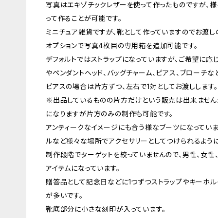
写真はエキゾチックレザーを使って作ったものですが、様
って作ることが可能です。
ミニチュア雑貨ですが、靴として作っていますのでお渡し
オプションで写真4枚目の専用箱を追加可能です。
デフォルトではストラップになっていますが、ご希望に応
やペンダントヘッド、バッグチャーム、ピアス、ブローチな
ピアスの場合は片方ずつ、左右で1対としてお渡しします。
※出品しているものの片方だけという販売は出来ません
になりますが片方のみの制作も可能です。
アンティークなイメージにも合う様なブーツになっていま
ルなど様々な場所でアクセサリーとしてつけられるように
制作段階でターゲットを絞っていませんので、男性、女性
アイテムになっています。
贈答品として記念日などに1つずつストラップやキーホ
が多いです。
靴底部分に小さな刻印が入っています。