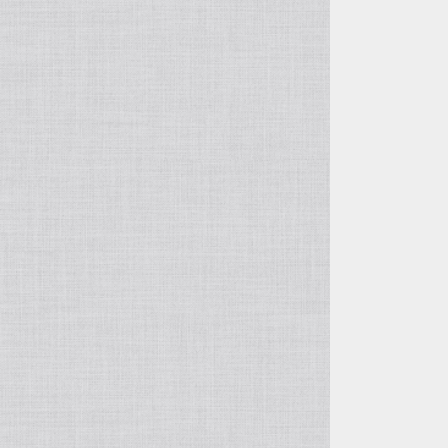
つぎはぎ
風神レオパ
水晶
クスノキ
スタンプ柄
アナコンダ
ルチルクォーツ
複数カラー
アマゾナイト
オーラライト
ユーパーライト
ラブラドライト
トルマリン
アクアマリン