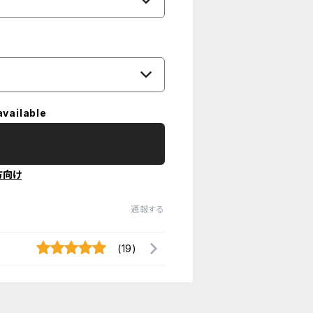
available
方向け
通報する
(19)