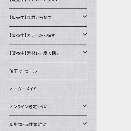
ミニ財布
名刺入れ・定期入れ
カードケース・名刺入れ
【販売中】素材から探す
ハーフ・二つ折り財布
カードケース・名刺入れ
カードケース
ミニチュア・雑貨
パスケース・定期入れ
牛革
【販売中】カラーから探す
ミドル財布
パスケース・定期入れ
レギュラー名刺入れ
ミニチュア
パスケース
牛ヌメ
キーケース・キーホルダー
財布・小銭入れ
豚革
ナチュラル（染色なし）
【販売中】素材レア度で探す
ロング・長財布
ミニチュアトランク型名刺入れ
雑貨
切符・回数券ケース
その他牛革
キーケース
ミニ財布
豚ヌメ
その他革小物
キーケース・キーホルダー
ヤギ革
白系
★★☆☆☆☆ 流通数、人気あり
値下げ・セール
小銭入れ
宝箱型名刺入れ
フェティッシュ系小物
キーホルダー
二つ折り・ハーフ財布
豚スエード
コンドームケース
キーケース
ヤギヌメ
タロットカードケース
その他ケース
羊革
黒系
★★★☆☆☆ 流通数少ない
オーダーメイド
通帳ケース
辞書型名刺入れ
ミドル財布
その他豚革
チュッパチャップスホルダー
キーホルダー
その他ヤギ革
ペンケース
もむのふの爬虫類グッズ屋さん
ミニチュア・雑貨
馬革
茶系
★★★★☆☆ 希少素材、高価
オンライン鑑定・占い
ビジネスバッグ型名刺入れ
ロング・長財布
お饅頭ポーチ
ようかんホルダー
お名前カード
ミニチュアブーツ
馬ヌメ
その他革小物
バッファロー革
こげ茶系
★★★★★☆ かなりレア素材、高価！
タロット占い
爬虫類・両性類雑貨