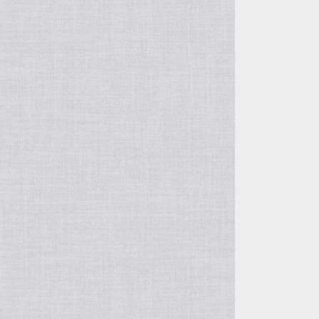
ルーンストーン
スティングレイ・エイ革
襟付き首輪
リングマークリザード革
カンガルー革
オレンジ系
ミズヘビ
ニホントカゲ
カイマンテール
ルーンウッド
パーチ（スズキ・バス系）革
襟付き首輪用オプション
テグー革
カンガルーテール
シール・アザラシ革
黄色系
カロング（ヤスリミズヘビ）
ニホンカナヘビ
アリゲーター（背）
ティラピア革
イグアナ革
ウミガメ革
グレー系
スジオナメラ
ヒキガエル
つぎはぎ
イール・ウナギ革
ジャクルシー革
エレファント・ゾウ革
エンジ系
コブラ
マツカサトカゲ
サーモン・鮭革
つぎはぎ
ヒポ・カバ革
ゴールド
バイパー
グリーンバシリスク
ゾウ革
つぎはぎ
石
シルバー
ハブ
つちのこ
翡翠原石
樹木
飴色
マムシ
雷神フトアゴ
サファイア原石
ケヤキ
歯・牙
柿渋染め