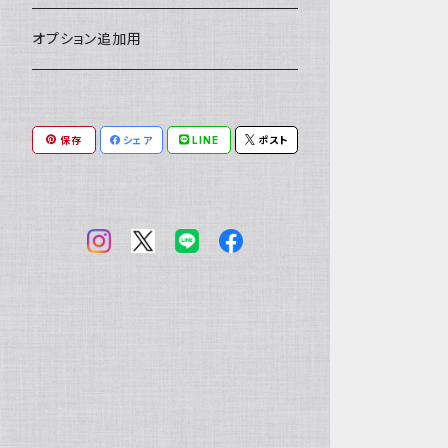
小銭入れ
印鑑ケース
ミニチュアキャスケット
コードバン
ソフトレザーポーチ
パッチワーク・つぎはぎ
駱駝革
赤系
★★★★★★ 最高ランク激レア高額
ルーン占い
アイテムジャンルから探す
オプション追加用
素材！
一万円以下の財布
通帳ケース
ミニチュアライダースジャケット
その他馬革
ダイストレー
シール・ステッカー
カービング
ヘビ革
ピンク系
種類から探す
コンドームケース
保存
シェア
LINE
ポスト
ミニチュア革の鎧
マグネット
ダイヤモンドパイソン
フトアゴヒゲトカゲ
金運アップ
ワニ革
青系
ミニチュア革の盾
財布
モラレスパイソン
ヒョウモントカゲモドキ（レオパ）
クロコダイル（腹）
タロットカードケース
カエル革
ネイビー系
フェティッシュ系小物
お名前カード
アフリカパイソン
バジェットガエル
クロコダイル（背）
つぎはぎ
呪物
オーストリッチ・ダチョウ革
緑系
ハーネス
パイソン
コーンスネーク
クロコダイルテール
カエル革
ブードゥードール
オーストリッチ
ルーン
魚革
紫系
その他ヘビ
ボールパイソン
カイマン（腹）
オーストレッグ
ルーンポーチ
シャーク・サメ革
フェチ系グッズ
リザード・トカゲ革
ベージュ系
ウミヘビ
ニホンヤモリ
カイマン（背）