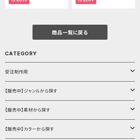
15%OFF
15%OFF
商品一覧に戻る
CATEGORY
受注制作用
財布・小銭入れ
【販売中】ジャンルから探す
ミニ財布
名刺入れ・定期入れ
カードケース・名刺入れ
【販売中】素材から探す
ハーフ・二つ折り財布
カードケース・名刺入れ
カードケース
ミニチュア・雑貨
パスケース・定期入れ
牛革
【販売中】カラーから探す