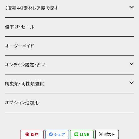
ミドル財布
パスケース・定期入れ
レギュラー名刺入れ
ミニチュア
パスケース
牛ヌメ
キーケース・キーホルダー
財布・小銭入れ
豚革
ナチュラル（染色なし）
【販売中】素材レア度で探す
ロング・長財布
ミニチュアトランク型名刺入れ
雑貨
切符・回数券ケース
その他牛革
キーケース
ミニ財布
豚ヌメ
その他革小物
キーケース・キーホルダー
ヤギ革
白系
★★☆☆☆☆ 流通数、人気あり
値下げ・セール
小銭入れ
宝箱型名刺入れ
フェティッシュ系小物
キーホルダー
二つ折り・ハーフ財布
豚スエード
コンドームケース
キーケース
ヤギヌメ
タロットカードケース
その他ケース
羊革
黒系
★★★☆☆☆ 流通数少ない
オーダーメイド
通帳ケース
辞書型名刺入れ
ミドル財布
その他豚革
チュッパチャップスホルダー
キーホルダー
その他ヤギ革
ペンケース
もむのふの爬虫類グッズ屋さん
ミニチュア・雑貨
馬革
茶系
★★★★☆☆ 希少素材、高価
オンライン鑑定・占い
ビジネスバッグ型名刺入れ
ロング・長財布
お饅頭ポーチ
ようかんホルダー
お名前カード
ミニチュアブーツ
馬ヌメ
その他革小物
バッファロー革
こげ茶系
★★★★★☆ かなりレア素材、高価！
タロット占い
爬虫類・両性類雑貨
小銭入れ
印鑑ケース
ミニチュアキャスケット
コードバン
ソフトレザーポーチ
パッチワーク・つぎはぎ
駱駝革
赤系
★★★★★★ 最高ランク激レア高額素材！
ルーン占い
アイテムジャンルから探す
オプション追加用
一万円以下の財布
通帳ケース
ミニチュアライダースジャケット
その他馬革
ダイストレー
シール・ステッカー
カービング
ヘビ革
ピンク系
種類から探す
コンドームケース
保存
シェア
LINE
ポスト
ミニチュア革の鎧
マグネット