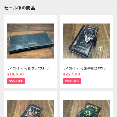
セール中の商品
【アウトレット】豚ワックスレザー
【アウトレット】魔導書型タロット
のかぶせタイプの紳士長財布
カードケース Grimoire 青の書
¥14,950
¥22,500
35%OFF
25%OFF