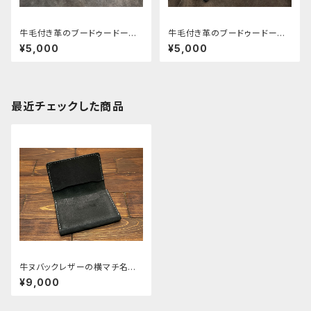
牛毛付き革のブードゥードー
牛毛付き革のブードゥードール
ル 毛呪物くん（ヒョウ柄）
毛呪物くん（ゼブラ柄）
¥5,000
¥5,000
最近チェックした商品
牛ヌバックレザーの横マチ名刺
入れ
¥9,000