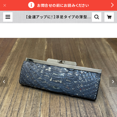
お問合せの前にお読みください
【金運アップに！】浮足タイプの薄型が
ま口お札入れ | 革工房かぼちゃへっず