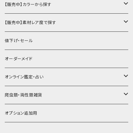
ハーフ・二つ折り財布
カードケース・名刺入れ
カードケース
ミニチュア・雑貨
パスケース・定期入れ
牛革
【販売中】カラーから探す
ミドル財布
パスケース・定期入れ
レギュラー名刺入れ
ミニチュア
パスケース
牛ヌメ
キーケース・キーホルダー
財布・小銭入れ
豚革
ナチュラル（染色なし）
【販売中】素材レア度で探す
ロング・長財布
ミニチュアトランク型名刺入れ
雑貨
切符・回数券ケース
その他牛革
キーケース
ミニ財布
豚ヌメ
その他革小物
キーケース・キーホルダー
ヤギ革
白系
★★☆☆☆☆ 流通数、人気あり
値下げ・セール
小銭入れ
宝箱型名刺入れ
フェティッシュ系小物
キーホルダー
二つ折り・ハーフ財布
豚スエード
コンドームケース
キーケース
ヤギヌメ
タロットカードケース
その他ケース
羊革
黒系
★★★☆☆☆ 流通数少ない
オーダーメイド
通帳ケース
辞書型名刺入れ
ミドル財布
その他豚革
チュッパチャップスホルダー
キーホルダー
その他ヤギ革
ペンケース
もむのふの爬虫類グッズ屋さん
ミニチュア・雑貨
馬革
茶系
★★★★☆☆ 希少素材、高価
オンライン鑑定・占い
ビジネスバッグ型名刺入れ
ロング・長財布
お饅頭ポーチ
ようかんホルダー
お名前カード
ミニチュアブーツ
馬ヌメ
その他革小物
バッファロー革
こげ茶系
★★★★★☆ かなりレア素材、高価！
タロット占い
爬虫類・両性類雑貨
小銭入れ
印鑑ケース
ミニチュアキャスケット
コードバン
ソフトレザーポーチ
パッチワーク・つぎはぎ
駱駝革
赤系
★★★★★★ 最高ランク激レア高額素材！
ルーン占い
アイテムジャンルから探す
オプション追加用
一万円以下の財布
通帳ケース
ミニチュアライダースジャケット
その他馬革
ダイストレー
シール・ステッカー
カービング
ヘビ革
ピンク系
種類から探す