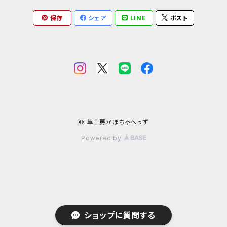
コンドームケース
保存
シェア
LINE
ポスト
ミニチュア革の鎧
マグネット
ダイヤモンドパイソン
フトアゴヒゲトカゲ
金運アップ
ワニ革
青系
ミニチュア革の盾
財布
モラレスパイソン
ヒョウモントカゲモドキ（レオパ）
クロコダイル（腹）
タロットカードケース
カエル革
ネイビー系
フェティッシュ系小物
お名前カード
アフリカパイソン
バジェットガエル
クロコダイル（背）
つぎはぎ
呪物
オーストリッチ・ダチョウ革
緑系
ハーネス
パイソン
コーンスネーク
クロコダイルテール
カエル革
ブードゥードール
オーストリッチ
ルーン
魚革
紫系
© 革工房かぼちゃへっず
Powered by
その他ヘビ
ボールパイソン
カイマン（腹）
オーストレッグ
ルーンポーチ
シャーク・サメ革
フェチ系グッズ
リザード・トカゲ革
ベージュ系
ウミヘビ
ニホンヤモリ
カイマン（背）
ルーンストーン
スティングレイ・エイ革
襟付き首輪
リングマークリザード革
カンガルー革
オレンジ系
ミズヘビ
ニホントカゲ
カイマンテール
ルーンウッド
パーチ（スズキ・バス系）革
襟付き首輪用オプション
テグー革
カンガルーテール
シール・アザラシ革
黄色系
ショップに質問する