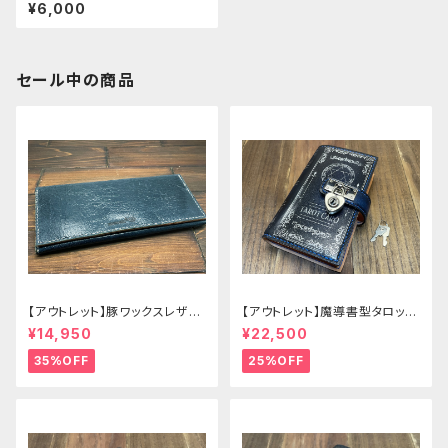
型がま口お札入れ
¥6,000
セール中の商品
【アウトレット】豚ワックスレザー
【アウトレット】魔導書型タロット
のかぶせタイプの紳士長財布
カードケース Grimoire 青の書
¥14,950
¥22,500
35%OFF
25%OFF