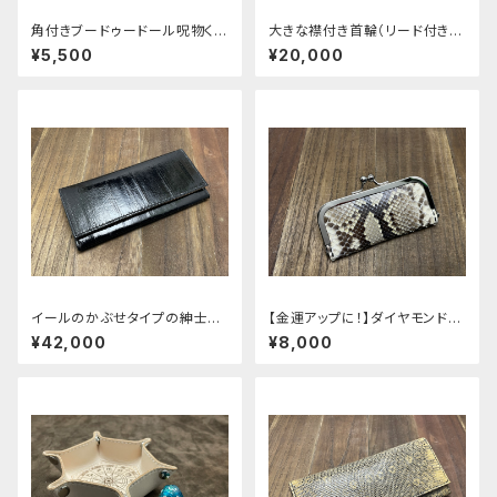
角付きブードゥードール呪物く
大きな襟付き首輪（リード付き）
ん 黒マガツヒ
ブラック×レッド
¥5,500
¥20,000
イールのかぶせタイプの紳士長
【金運アップに！】ダイヤモンドパ
財布ver.2
イソンの薄型がま口お札入れ v
¥42,000
¥8,000
er.2