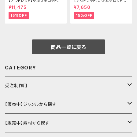
【アウトレット】かぶせタロットケ
【アウトレット】かぶせタロットケ
ース -Hermit- ゴシックブラウ
ース -Hermit- mini ゴシックブ
¥11,475
¥7,650
ン
ルー
15%OFF
15%OFF
商品一覧に戻る
CATEGORY
受注制作用
財布・小銭入れ
【販売中】ジャンルから探す
ミニ財布
名刺入れ・定期入れ
カードケース・名刺入れ
【販売中】素材から探す